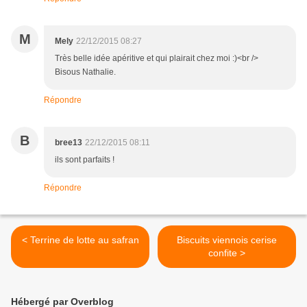
M
Mely
22/12/2015 08:27
Très belle idée apéritive et qui plairait chez moi :)<br />
Bisous Nathalie.
Répondre
B
bree13
22/12/2015 08:11
ils sont parfaits !
Répondre
< Terrine de lotte au safran
Biscuits viennois cerise
confite >
Hébergé par Overblog