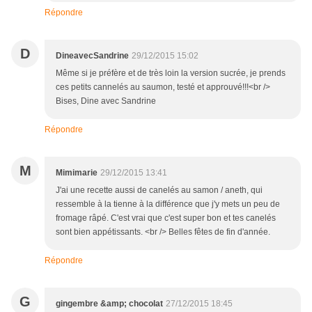
Répondre
D
DineavecSandrine
29/12/2015 15:02
Même si je préfère et de très loin la version sucrée, je prends
ces petits cannelés au saumon, testé et approuvé!!!<br />
Bises, Dine avec Sandrine
Répondre
M
Mimimarie
29/12/2015 13:41
J'ai une recette aussi de canelés au samon / aneth, qui
ressemble à la tienne à la différence que j'y mets un peu de
fromage râpé. C'est vrai que c'est super bon et tes canelés
sont bien appétissants. <br /> Belles fêtes de fin d'année.
Répondre
G
gingembre &amp; chocolat
27/12/2015 18:45