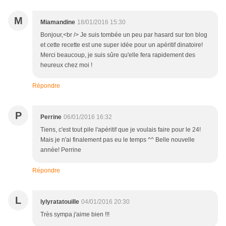
M
Miamandine
18/01/2016 15:30
Bonjour,<br /> Je suis tombée un peu par hasard sur ton blog
et cette recette est une super idée pour un apéritif dinatoire!
Merci beaucoup, je suis sûre qu'elle fera rapidement des
heureux chez moi !
Répondre
P
Perrine
06/01/2016 16:32
Tiens, c'est tout pile l'apéritif que je voulais faire pour le 24!
Mais je n'ai finalement pas eu le temps ^^ Belle nouvelle
année! Perrine
Répondre
L
lylyratatouille
04/01/2016 20:30
Très sympa j'aime bien !!!