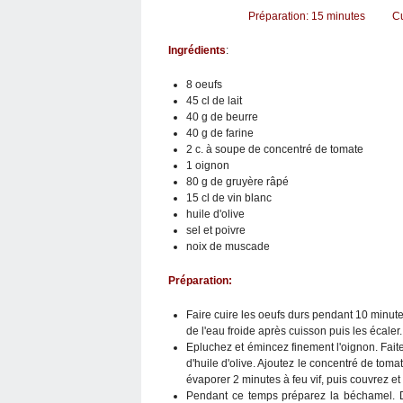
Préparation: 15 minutes Cuis
Ingrédients
:
8 oeufs
45 cl de lait
40 g de beurre
40 g de farine
2 c. à soupe de concentré de tomate
1 oignon
80 g de gruyère râpé
15 cl de vin blanc
huile d'olive
sel et poivre
noix de muscade
Préparation:
Faire cuire les oeufs durs pendant 10 minute
de l'eau froide après cuisson puis les écaler.
Epluchez et émincez finement l'oignon. Fai
d'huile d'olive. Ajoutez le concentré de toma
évaporer 2 minutes à feu vif, puis couvrez et
Pendant ce temps préparez la béchamel. Da