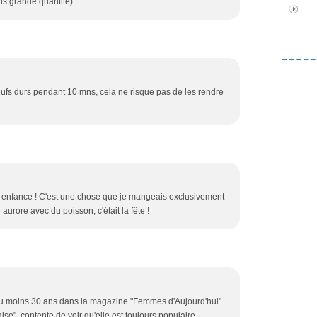
us grande quantité)
s oeufs durs pendant 10 mns, cela ne risque pas de les rendre
en enfance ! C'est une chose que je mangeais exclusivement
 aurore avec du poisson, c'était la fête !
a au moins 30 ans dans la magazine "Femmes d'Aujourd'hui"
aise", contente de voir qu'elle est toujours populaire.