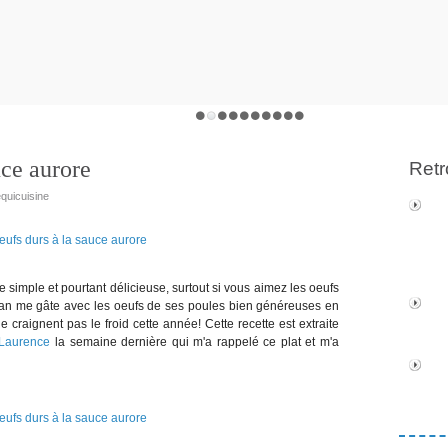
uce aurore
Retr
equicuisine
simple et pourtant délicieuse, surtout si vous aimez les oeufs
n me gâte avec les oeufs de ses poules bien généreuses en
 craignent pas le froid cette année! Cette recette est extraite
Laurence
la semaine dernière qui m'a rappelé ce plat et m'a