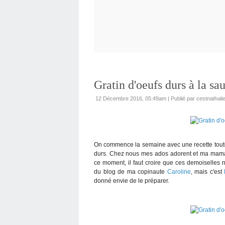
Gratin d'oeufs durs à la sa
12 Décembre 2016, 05:49am
|
Publié par cestnathali
On commence la semaine avec une recette toute 
durs. Chez nous mes ados adorent et ma mama
ce moment, il faut croire que ces demoiselles ne
du blog de ma copinaute
Caroline
, mais c'est
donné envie de le préparer.