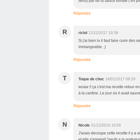
sens) par de la sauce tomate ( en pl
Répondre
R
riclol
12/11/2017 19:39
Si j'ai bien lu il faut faire cuire de
immangeable. ;)
Répondre
T
Toque de choc
18/01/2017 09:29
woaw !! ça c'est ma recette retour 
à la cantine. Le jour où il avait sauce
Répondre
N
Nicole
31/12/2016 19:58
J'avais decoupe cette recette il y 
et elle s'appelait "oeufs a la portugu