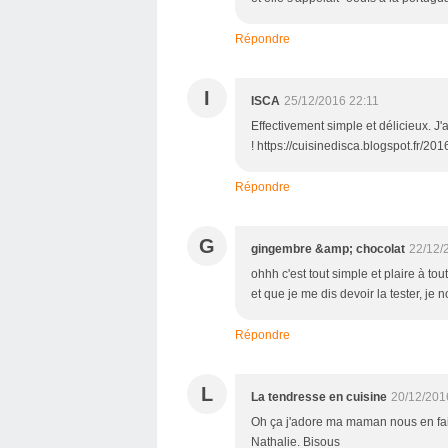
Répondre
I
ISCA
25/12/2016 22:11
Effectivement simple et délicieux. J'
! https://cuisinedisca.blogspot.fr/2
Répondre
G
gingembre &amp; chocolat
22/12/
ohhh c'est tout simple et plaire à tout
et que je me dis devoir la tester, je 
Répondre
L
La tendresse en cuisine
20/12/201
Oh ça j'adore ma maman nous en faisai
Nathalie. Bisous