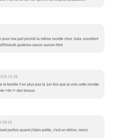
ai pour ma part pioché la même recette chez Julia, excellent
016/05/oeufs-gratines-sauce-aurore.html
2016 15:49
e la famille !! en plus pas la 1er fois que je vois cette recette
note !<br /> des bisous
6 09:18
t parfois quand j'étais petite, c'est un délice, merci