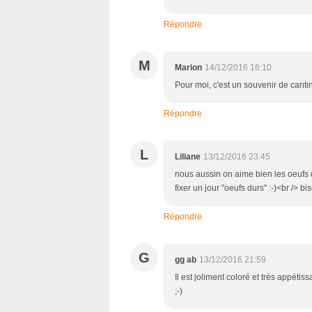
Répondre
M
Marion
14/12/2016 16:10
Pour moi, c'est un souvenir de cantine
Répondre
L
Liliane
13/12/2016 23:45
nous aussin on aime bien les oeufs d
fixer un jour "oeufs durs" :-)<br /> bi
Répondre
G
gg ab
13/12/2016 21:59
Il est joliment coloré et très appétiss
;-)