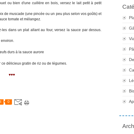
uet ou bien d'une cuillére en bois, versez le lait petit à petit
Caté
oix de muscade (une pincée ou un peu plus selon vos goûts) et
Pl
 sauce tomate et mélangez.
Gâ
les dans un plat allant au four, versez la sauce par dessus.
Vi
 environ.
Pâ
De
e délicieux gratin de riz ou de légumes.
Ca
♥♥♥
Lé
Bi
Apé
t
0
Arch