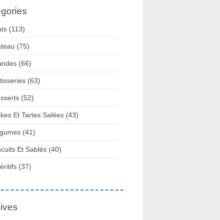
gories
ats
(113)
teau
(75)
andes
(66)
tisseries
(63)
sserts
(52)
kes Et Tartes Salées
(43)
gumes
(41)
scuits Et Sablés
(40)
ritifs
(37)
ives