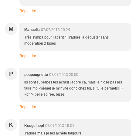
Répondre
M
Manuella
07/07/2013 20:24
Très sympa pour l'apéritif !!!j'adore, à déguster sans
modération :) bises
Répondre
P
poupougnette
07/07/2013 20:00
ils sont superbes tes acras! j'adore ça, mais je n'ose pas les
faire moi-même! je m'invite donc chez toi, si tu le permets!! ;)
<br /> belle soirée. bises
Répondre
K
Kougelhopf
07/07/2013 19:01
J'adore mais je les achète toujours.