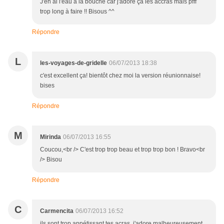
J'en ai l'eau à la bouche car j'adore ça les accras mais pfff
trop long à faire !! Bisous ^^
Répondre
L
les-voyages-de-gridelle
06/07/2013 18:38
c'est excellent ça! bientôt chez moi la version réunionnaise!
bises
Répondre
M
Mirinda
06/07/2013 16:55
Coucou,<br /> C'est trop trop beau et trop trop bon ! Bravo<br
/> Bisou
Répondre
C
Carmencita
06/07/2013 16:52
ils sont trop appétissant tes acras, j'adore malheureusement