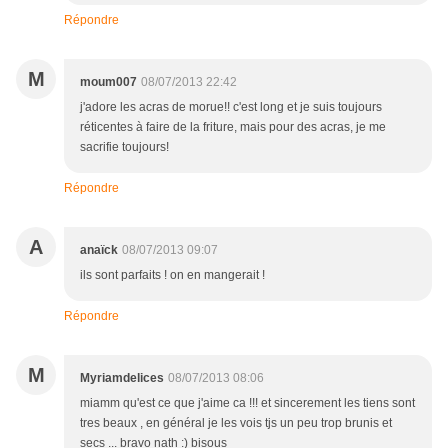
Répondre
M
moum007
08/07/2013 22:42
j'adore les acras de morue!! c'est long et je suis toujours
réticentes à faire de la friture, mais pour des acras, je me
sacrifie toujours!
Répondre
A
anaïck
08/07/2013 09:07
ils sont parfaits ! on en mangerait !
Répondre
M
Myriamdelices
08/07/2013 08:06
miamm qu'est ce que j'aime ca !!! et sincerement les tiens sont
tres beaux , en général je les vois tjs un peu trop brunis et
secs ... bravo nath :) bisous