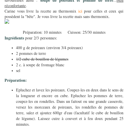
soupe de poireaux et pomme de terre
savoureuses aussi :
...
bien
réconfortante
.
Carine vous livre la recette au thermomix
ici
pour celles et ceux qui
possèdent la "bête". Je vous livre la recette mais sans thermomix.
Préparation: 10 minutes Cuisson: 25/30 minutes
Ingrédients
pour 2/3 personnes:
400 g de poireaux (environ 3/4 poireaux)
2 pommes de terre
1/2 cube de bouillon de légumes
2 c. à soupe de fromage blanc
sel
​Préparation:
Epluchez et lavez les poireaux. Coupez-les en deux dans le sens de
la longueur et encore en cube. Epluchez les pommes de terre,
coupez-les en rondelles. Dans un faitout ou une grande casserole,
versez les morceaux de poireaux, les rondelles de pommes de
terre, salez et ajoutez 600gr d'eau (facultatif le cube de bouillon
de légume). Laissez cuire à couvert et à feu doux pendant 25
minutes.