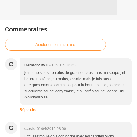
Commentaires
Ajouter un commentaire
C
Carmencita
07/10/2015 13:35
je ne mets pas non plus de gras non plus dans ma soupe , ni
beurre ni crème, du moins j'essaie, mais je fais aussi
quelques entorse comme toi pour la bonne cause, comme ta
succulente soupe vichyssoise, je suis très soupe j'adore..<br
/> vichyssoise
Répondre
C
carole
01/04/2015 08:00
Excusez moi je dois confondre avec les carottes Vichy