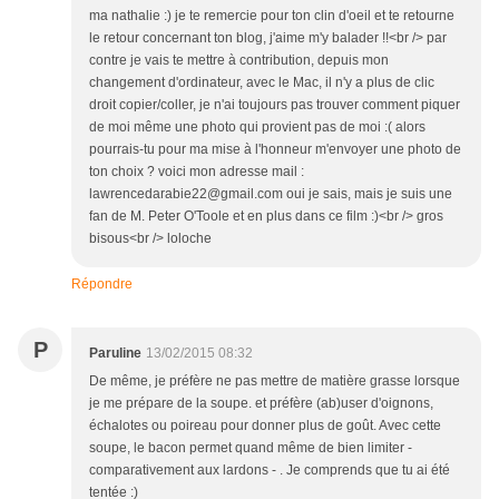
ma nathalie :) je te remercie pour ton clin d'oeil et te retourne
le retour concernant ton blog, j'aime m'y balader !!<br /> par
contre je vais te mettre à contribution, depuis mon
changement d'ordinateur, avec le Mac, il n'y a plus de clic
droit copier/coller, je n'ai toujours pas trouver comment piquer
de moi même une photo qui provient pas de moi :( alors
pourrais-tu pour ma mise à l'honneur m'envoyer une photo de
ton choix ? voici mon adresse mail :
lawrencedarabie22@gmail.com oui je sais, mais je suis une
fan de M. Peter O'Toole et en plus dans ce film :)<br /> gros
bisous<br /> loloche
Répondre
P
Paruline
13/02/2015 08:32
De même, je préfère ne pas mettre de matière grasse lorsque
je me prépare de la soupe. et préfère (ab)user d'oignons,
échalotes ou poireau pour donner plus de goût. Avec cette
soupe, le bacon permet quand même de bien limiter -
comparativement aux lardons - . Je comprends que tu ai été
tentée :)