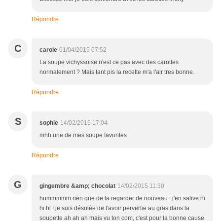
Répondre
C
carole
01/04/2015 07:52
La soupe vichyssoise n'est ce pas avec des carottes
normalement ? Mais tant pis la recette m'a l'air tres bonne.
Répondre
S
sophie
14/02/2015 17:04
mhh une de mes soupe favorites
Répondre
G
gingembre &amp; chocolat
14/02/2015 11:30
hummmmm rien que de la regarder de nouveau : j'en salive hi
hi hi ! je suis désolée de t'avoir pervertie au gras dans la
soupette ah ah ah mais vu ton com, c'est pour la bonne cause