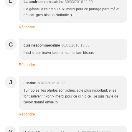
L
La tendresse en cuisine
30/03/2016 11:29
Ce gâteau a l'air fabuleux, merci pour ce partage parfumé et
délicat. gros bisous Nathalie :)
Répondre
C
cuisinezcommeceline
30/03/2016 10:53
il est super bravo j'adore miam miam bisous
Répondre
J
Justine
30/03/2016 10:23
Tu rigoles, tes photos sont jolies, et le plus important: elles
font saliver ^^<br /> merci pour ce clin d’œil, je suis ravie de
t'avoir donné envie :p
Répondre
V