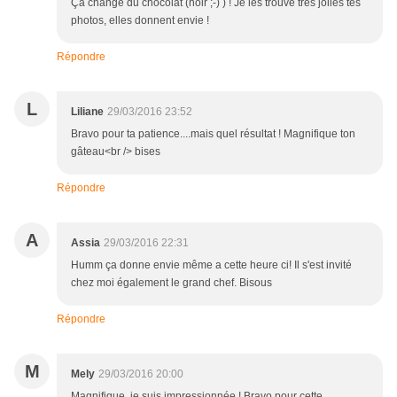
Ça change du chocolat (noir ;-) ) ! Je les trouve très jolies tes
photos, elles donnent envie !
Répondre
L
Liliane
29/03/2016 23:52
Bravo pour ta patience....mais quel résultat ! Magnifique ton
gâteau<br /> bises
Répondre
A
Assia
29/03/2016 22:31
Humm ça donne envie même a cette heure ci! Il s'est invité
chez moi également le grand chef. Bisous
Répondre
M
Mely
29/03/2016 20:00
Magnifique, je suis impressionnée ! Bravo pour cette