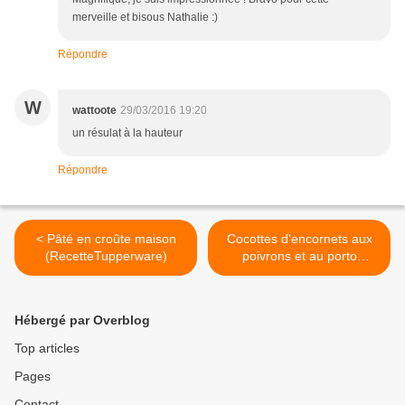
merveille et bisous Nathalie :)
Répondre
W
wattoote
29/03/2016 19:20
un résulat à la hauteur
Répondre
< Pâté en croûte maison
Cocottes d'encornets aux
(RecetteTupperware)
poivrons et au porto
{concours inside} un colis
de poisson à gagner >
Hébergé par Overblog
Top articles
Pages
Contact