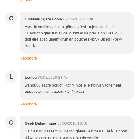
Répondre
C
CuisinetCigares.com
02/04/2016 00:08
Avec la vanille dans un gâteau, c'est toujours la fête !
Ouaouhhh quel travail de fourmi et de précision ! Bravo ! Il
doit être absolument divin en bouche ! <br /> Bises ! <br />
Sandy
Répondre
L
Loulou
30/03/2016 23:40
wahouuu sacré boulot !!<br /> moi je le trouve vachement
appétissant ton gâteau !<br /> bizzz
Répondre
G
Geek Balsamique
30/03/2016 16:48
Ca c'est du dessert !!! Que ton gâteau est beau... et à l'air bon
:) ! En plus je suis une grande fan de vanille :)