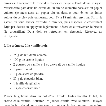
tamisées. Incorporez le reste des blancs en neige à l'aide d'une maryse.
Versez cette pâte dans un cercle de 20 cm de diamètre posé sur du papier
cuisson (je mets aussi un papier alu en dessous pour éviter les fuites
autour du cercle) puis enfournez pour 17 à 18 minutes environ. Sortir le
gâteau du four, laissez refroidir 5 minutes, puis disposez le croustillant
Duja par dessus en appuyant légèrement, décerclez et renversez le biscuit
(le croustillant Duja doit se retrouver en dessous). Réservez au
réfrigérateur.
3/ Le crémeux à la vanille noir:
75 g de lait demi-écrémé
100 g de crème liquide
2 gousses de vanille + 1 cc d'extrait de vanille liquide
1 jaune d'oeuf
1 g de sucre en poudre
85 g de chocolat blanc
1 feuille de gélatine
1 g de colorant noir
Placez la gélatine dans un bol d'eau froide. Faites bouillir le lait, la
crème et la vanille. Fouettez les jaunes d'œufs avec le sucre. Délayez
avec le lait chaud, puis replacez le tout sur le feu comme une crème