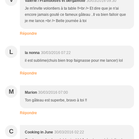
Valérie / Framboises et bergamote
30/03/2016 09:30
Je m'invite volontiers à ta table !!<br /> Et dire que je n'ai
encore jamais gouté ce fameux gâteau ..Il va bien falloir que
je me lance.<br /> Belle journée à toi
Répondre
L
la nonna
30/03/2016 07:22
il est sublime(chuis bien trop faignasse pour me lancer) lol
Répondre
M
Marion
30/03/2016 07:00
Ton gâteau est superbe, bravo à toi !!
Répondre
C
Cooking in June
30/03/2016 02:22