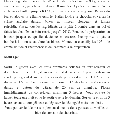
Placez la gélatine dans un bol d'eau froide. Faites bouillir 90 g de crème
avec la vanille, puis laissez infuser 10 minutes. Ajoutez les jaunes d'œufs
83 °C
et laissez chauffer jusqu'à
, comme une crème anglaise. Retirez du
feu et ajoutez la gélatine essorée. Faites fondre le chocolat et versez la
crème anglaise dessus. Mixez au mixeur plongeant et laissez
refroidir. Placez tous les ingrédients de la pâte à bombe dans un bol et
70°C
faites-les chauffer au bain-marie jusqu'à
. Fouettez la préparation au
batteur jusqu'à ce qu'elle devienne mousseuse. Incorporez la pâte à
bombe à la mousse au chocolat blanc. Montez en chantilly les 195 g de
crème liquide et incorporez-la délicatement à la préparation.
Montage:
Sortir le gâteau avec les trois premières couches du réfrigérateur et
décerclez-le. Placez le gâteau sur un plat de service, et placez autour un
cercle plus grand d'environ 1 à 2 cm de plus, c'est à dire 21 à 22 cm de
diamètre. L'idéal étant un moule à charnière. Coulez la préparation sur le
dessus et autour du gâteau de 20 cm de diamètre. Placez
immédiatement au congélateur minimum 3 heures. Vous pouvez le
laisser toute une nuit et ne le sortir que le lendemain. Sortez-le environ 3
heures avant du congélateur et dégustez-le décongelé mais bien frais.
Vous pouvez le décorer simplement d'une ou deux gousses de vanille, ou
bien de copeaux de chocolats.