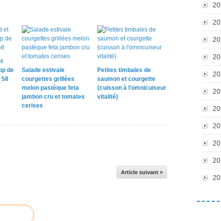
20
20
20
20
t
op de
Salade estivale
Petites timbales de
20
 58
courgettes grillées
saumon et courgette
melon pastèque feta
{cuisson à l'omnicuiseur
20
jambon cru et tomates
vitalité}
cerises
20
20
20
20
Article suivant »
20