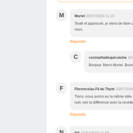
M
Muriel
20/07/2020 11:10
Testé et approuvé, je viens de faire 
vous.
Répondre
C
cestnathaliequicuisine
24
Bonjour. Merci Muriel. Bon
F
Florence/au Fil du Thym
20/07/201
Tiens, nous avons eu la même idée :
nuit, voir la différence avec la recette
Répondre
N
NK
15/07/2016 11:08