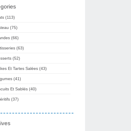
gories
ats
(113)
teau
(75)
andes
(66)
tisseries
(63)
sserts
(52)
kes Et Tartes Salées
(43)
gumes
(41)
scuits Et Sablés
(40)
ritifs
(37)
ives