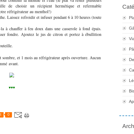
our contenir la menthe et l'eau (le plat va rester plusieurs
eille de choisir un récipient hermétique et refermable
Caté
tre réfrigérateur au menthol!)
the. Laissez refroidir et infuser pendant 6 à 10 heures (toute
Pl
z-la à chauffer à feu doux dans une casserole à fond épais.
Gâ
ser fondre. Ajoutez le jus de citron et portez à ébullition
Vi
uteille.
Pâ
et sombre, et 1 mois au réfrigérateur après ouverture. Aucun
De
ommé avant.
Ca
Lé
♥♥♥
Bi
Apé
t
0
Arch