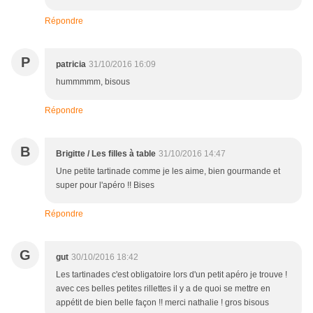
Répondre
P
patricia
31/10/2016 16:09
hummmmm, bisous
Répondre
B
Brigitte / Les filles à table
31/10/2016 14:47
Une petite tartinade comme je les aime, bien gourmande et
super pour l'apéro !! Bises
Répondre
G
gut
30/10/2016 18:42
Les tartinades c'est obligatoire lors d'un petit apéro je trouve !
avec ces belles petites rillettes il y a de quoi se mettre en
appétit de bien belle façon !! merci nathalie ! gros bisous