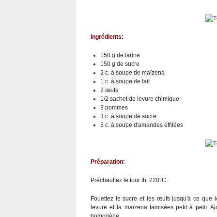
Ingrédients:
150 g de farine
150 g de sucre
2 c. à soupe de maïzena
1 c. à soupe de lait
2 œufs
1/2 sachet de levure chimique
3 pommes
3 c. à soupe de sucre
3 c. à soupe d'amandes effilées
Préparation:
Préchauffez le four th. 220°C.
Fouettez le sucre et les œufs jusqu'à ce que 
levure et la maïzena tamisées petit à petit. A
homogène.