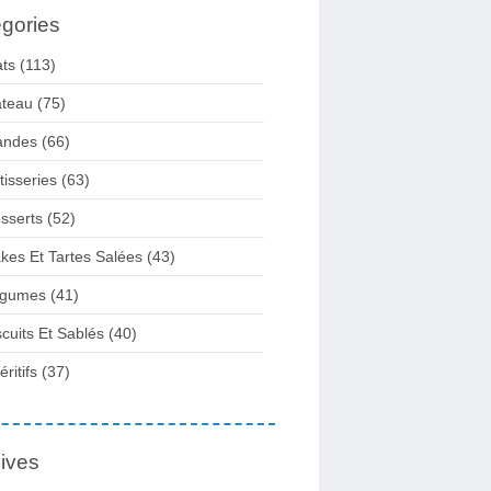
gories
ats
(113)
teau
(75)
andes
(66)
tisseries
(63)
sserts
(52)
kes Et Tartes Salées
(43)
gumes
(41)
scuits Et Sablés
(40)
ritifs
(37)
ives