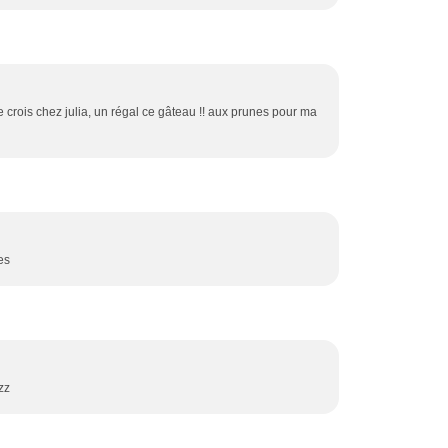
r je crois chez julia, un régal ce gâteau !! aux prunes pour ma
es
zz