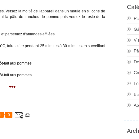
Caté
s. Versez la moitié de l'appareil dans un moule en silicone de
 la pâte de tranches de pomme puis versez le reste de la
Pl
Gâ
 et parsemez d'amandes effilées.
Vi
0°C, faire cuire pendant 25 minutes à 30 minutes en surveillant
Pâ
De
Ca
Lé
♥♥♥
Bi
Apé
t
0
Arch