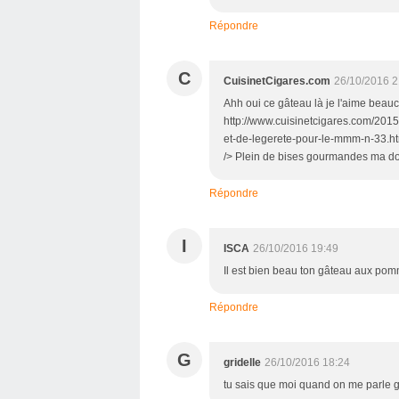
Répondre
C
CuisinetCigares.com
26/10/2016 2
Ahh oui ce gâteau là je l'aime beauc
http://www.cuisinetcigares.com/2015
et-de-legerete-pour-le-mmm-n-33.ht
/> Plein de bises gourmandes ma do
Répondre
I
ISCA
26/10/2016 19:49
Il est bien beau ton gâteau aux po
Répondre
G
gridelle
26/10/2016 18:24
tu sais que moi quand on me parle 