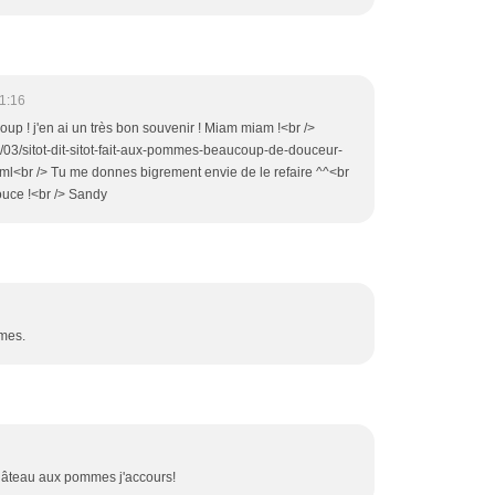
1:16
oup ! j'en ai un très bon souvenir ! Miam miam !<br />
/03/sitot-dit-sitot-fait-aux-pommes-beaucoup-de-douceur-
ml<br /> Tu me donnes bigrement envie de le refaire ^^<br
uce !<br /> Sandy
mmes.
gâteau aux pommes j'accours!