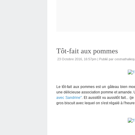
Tôt-fait aux pommes
23 Octobre 2016, 16:57pm
|
Publié par cestnathaliequ
Le tôt-fait aux pommes est un gâteau bien moelle
une délicieuse association pomme et amande. 
avec Sandrine"
. Et aussitôt vu aussitôt fait... 
gros biscuit avec lequel on s'est régalé à l'heure