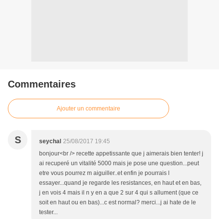
Commentaires
Ajouter un commentaire
S
seychal
25/08/2017 19:45
bonjour<br /> recette appetissante que j aimerais bien tenter! j
ai recuperé un vitalité 5000 mais je pose une question...peut
etre vous pourrez m aiguiller..et enfin je pourrais l
essayer...quand je regarde les resistances, en haut et en bas,
j en vois 4 mais il n y en a que 2 sur 4 qui s allument (que ce
soit en haut ou en bas)...c est normal? merci...j ai hate de le
tester...