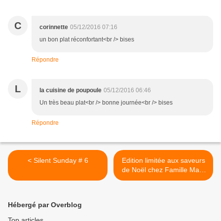
C
corinnette
05/12/2016 07:16
un bon plat réconfortant<br /> bises
Répondre
L
la cuisine de poupoule
05/12/2016 06:46
Un très beau plat<br /> bonne journée<br /> bises
Répondre
< Silent Sunday # 6
Edition limitée aux saveurs
de Noël chez Famille Mary
{Concours inside} >
Hébergé par Overblog
Top articles