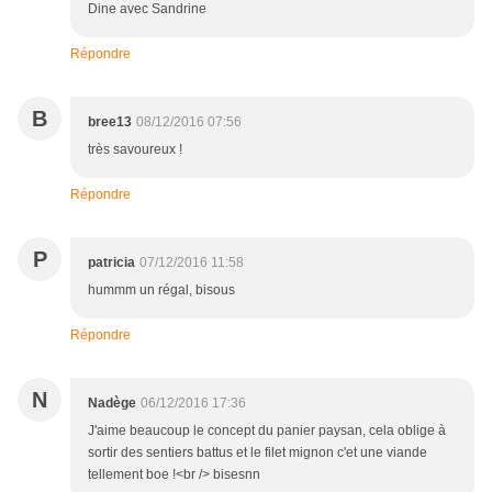
Dine avec Sandrine
Répondre
B
bree13
08/12/2016 07:56
très savoureux !
Répondre
P
patricia
07/12/2016 11:58
hummm un régal, bisous
Répondre
N
Nadège
06/12/2016 17:36
J'aime beaucoup le concept du panier paysan, cela oblige à
sortir des sentiers battus et le filet mignon c'et une viande
tellement boe !<br /> bisesnn