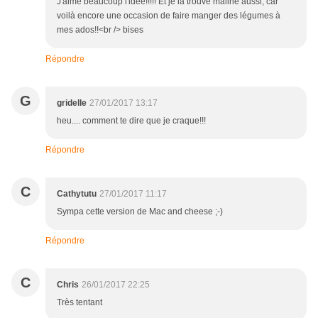
J'aime beaucoup l'idée!!!!! Et je la trouve maline aussi, car
voilà encore une occasion de faire manger des légumes à
mes ados!!<br /> bises
Répondre
G
gridelle
27/01/2017 13:17
heu.... comment te dire que je craque!!!
Répondre
C
Cathytutu
27/01/2017 11:17
Sympa cette version de Mac and cheese ;-)
Répondre
C
Chris
26/01/2017 22:25
Très tentant