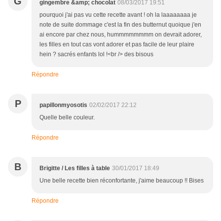
G
gingembre &amp; chocolat
08/03/2017 19:51
pourquoi j'ai pas vu cette recette avant ! oh la laaaaaaaa je
note de suite dommage c'est la fin des butternut quoique j'en
ai encore par chez nous, hummmmmmmm on devrait adorer,
les filles en tout cas vont adorer et pas facile de leur plaire
hein ? sacrés enfants lol !<br /> des bisous
Répondre
P
papillonmyosotis
02/02/2017 22:12
Quelle belle couleur.
Répondre
B
Brigitte / Les filles à table
30/01/2017 18:49
Une belle recette bien réconfortante, j'aime beaucoup !! Bises
Répondre