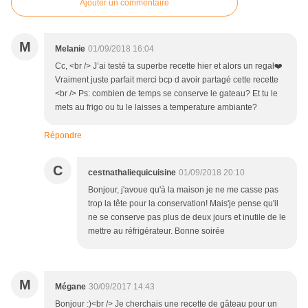
Ajouter un commentaire
M
Melanie
01/09/2018 16:04
Cc, <br /> J’ai testé ta superbe recette hier et alors un regal❤️
Vraiment juste parfait merci bcp d avoir partagé cette recette
<br /> Ps: combien de temps se conserve le gateau? Et tu le
mets au frigo ou tu le laisses a temperature ambiante?
Répondre
C
cestnathaliequicuisine
01/09/2018 20:10
Bonjour, j'avoue qu'à la maison je ne me casse pas
trop la tête pour la conservation! Mais'je pense qu'il
ne se conserve pas plus de deux jours et inutile de le
mettre au réfrigérateur. Bonne soirée
M
Mégane
30/09/2017 14:43
Bonjour :)<br /> Je cherchais une recette de gâteau pour un