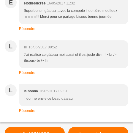
E
elodiesucree
16/05/2017 11:32
Superbe ton gâteau , avec la compote il doit être moelleux
mmmm!!!! Merci pour ce partage bisous bonne journée
Répondre
L
lili
16/05/2017 09:52
J'ai réalisé ce gâteau moi aussi et il est juste divin !! <br />
Bisous<br /> lili
Répondre
L
la nonna
16/05/2017 09:31
il donne envie ce beau gâteau
Répondre