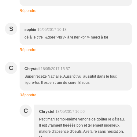
Répondre
S
sophie
19/05/2017 10:13
déjà le titre j'&dore*<br /> à tester <br /> merci à toi
Répondre
C
Chrystel
18/05/2017 15:57
Super recette Nathalie. Aussitôt vu, aussitôt dans le four,
figure-toi. Il est en train de cuire. Bisous
Répondre
C
Chrystel
18/05/2017 16:50
Petit mari et moi-même venons de goûter le gâteau.
Il est vraiment trèèèès bon et tellement moelleux,
malgré d'absence d'oeufs. A refaire sans hésitation.