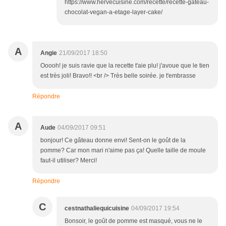
https://www.hervecuisine.com/recette/recette-gateau-
chocolat-vegan-a-etage-layer-cake/
A
Angie
21/09/2017 18:50
Ooooh! je suis ravie que la recette t'aie plu! j'avoue que le tien
est très joli! Bravo!! <br /> Très belle soirée. je t'embrasse
Répondre
A
Aude
04/09/2017 09:51
bonjour! Ce gâteau donne envi! Sent-on le goût de la
pomme? Car mon mari n'aime pas ça! Quelle taille de moule
faut-il utiliser? Merci!
Répondre
C
cestnathaliequicuisine
04/09/2017 19:54
Bonsoir, le goût de pomme est masqué, vous ne le