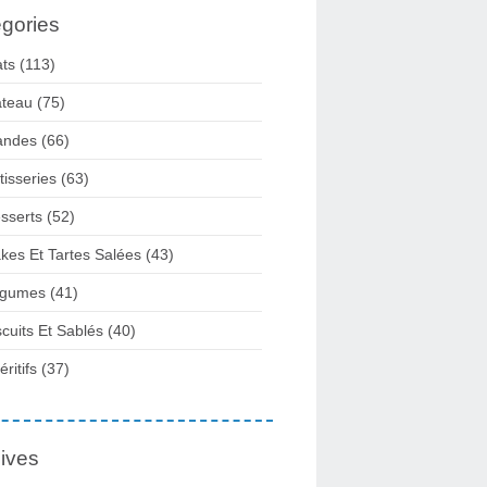
gories
ats
(113)
teau
(75)
andes
(66)
tisseries
(63)
sserts
(52)
kes Et Tartes Salées
(43)
gumes
(41)
scuits Et Sablés
(40)
ritifs
(37)
ives