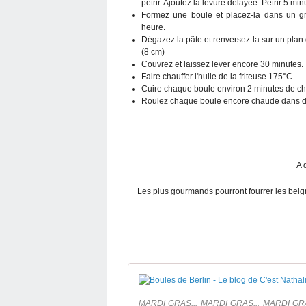
pétrir. Ajoutez la levure délayée. Pétrir 5 mi
Formez une boule et placez-la dans un gra
heure.
Dégazez la pâte et renversez la sur un plan 
(8 cm)
Couvrez et laissez lever encore 30 minutes.
Faire chauffer l'huile de la friteuse 175°C.
Cuire chaque boule environ 2 minutes de ch
Roulez chaque boule encore chaude dans du
A 
Les plus gourmands pourront fourrer les beign
MARDI GRAS... MARDI GRAS... MARDI GRA