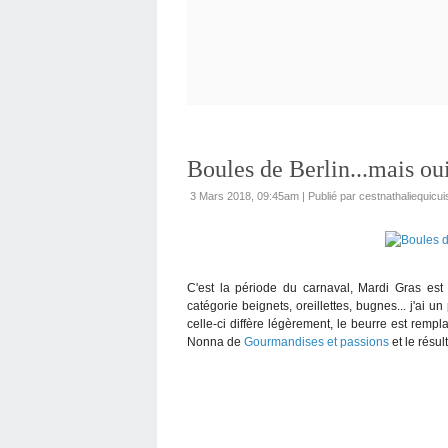
Boules de Berlin...mais ou
3 Mars 2018, 09:45am
|
Publié par cestnathaliequicui
C'est la période du carnaval, Mardi Gras est
catégorie beignets, oreillettes, bugnes... j'ai u
celle-ci diffère légèrement, le beurre est rempla
Nonna de
Gourmandises et passions
et le résu