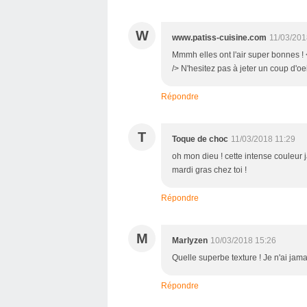
W
www.patiss-cuisine.com
11/03/201
Mmmh elles ont l'air super bonnes ! <
/> N'hesitez pas à jeter un coup d'oe
Répondre
T
Toque de choc
11/03/2018 11:29
oh mon dieu ! cette intense couleur j
mardi gras chez toi !
Répondre
M
Marlyzen
10/03/2018 15:26
Quelle superbe texture ! Je n'ai jam
Répondre