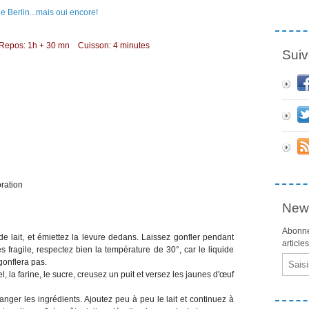
 Repos: 1h + 30 mn Cuisson: 4 minutes
Suiv
ration
News
Abonne
de lait, et émiettez la levure dedans. Laissez gonfler pendant
article
ès fragile, respectez bien la température de 30°, car le liquide
Email
gonflera pas.
l, la farine, le sucre, creusez un puit et versez les jaunes d'œuf
er les ingrédients. Ajoutez peu à peu le lait et continuez à