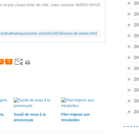
20
mps et que j'avais mise de côté...mais oui pour MARDI GRAS!
20
20
.cestnathaliequicuisine.com/2014/03/boules-de-berlin.html
20
20
20
t
0
20
20
20
20
20
ne,
Sauté de veau à la
Filet mignon aux
provençale
mirabelles