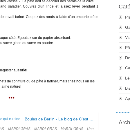
nutes vitesse 2. La pâte doit se décoller des parois de la cuve.
Caté
nd saladier. Couvrez d'un linge et laissez lever pendant 1
de travail fariné. Coupez des ronds à l'aide d'un emporte pièce
Pl
Gâ
Vi
aque côté. Egouttez sur du papier absorbant.
 sucre glace ou sucre en poudre.
Pâ
De
Ca
déguster aussitôt!
Lé
ets de confiture ou de pâte à tartiner, mais chez nous on les
aime nature!
Bi
♥♥♥
Apé
Boules de Berlin - Le blog de C'est Nathalie qui cuisine
Arch
S... MARDI GRAS... MARDI GRAS... MARDI GRAS... Une