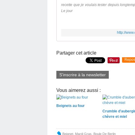
recette que je voulais tester depuis longte
Le jour
http://www
Partager cet article
Repos
S'inscrire à la newsletter
Vous aimerez aussi :
Beignets au four
Crumble d'aubergi
chèvre et miel
Beignet
,
Mardi Gras
,
Boule De Berlin