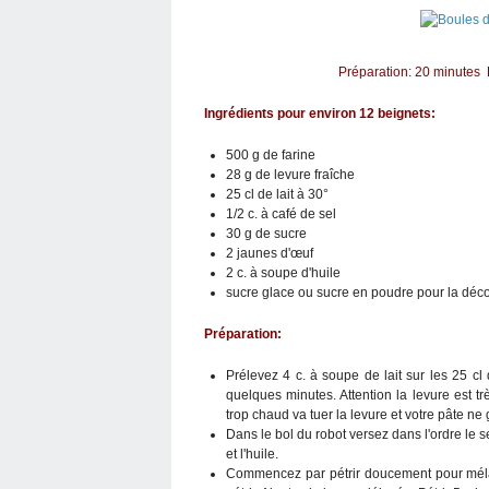
Préparation: 20 minutes
Ingrédients pour environ 12 beignets:
500 g de farine
28 g de levure fraîche
25 cl de lait à 30°
1/2 c. à café de sel
30 g de sucre
2 jaunes d'œuf
2 c. à soupe d'huile
sucre glace ou sucre en poudre pour la déco
Préparation:
Prélevez 4 c. à soupe de lait sur les 25 cl 
quelques minutes. Attention la levure est tr
trop chaud va tuer la levure et votre pâte ne 
Dans le bol du robot versez dans l'ordre le se
et l'huile.
Commencez par pétrir doucement pour mélang