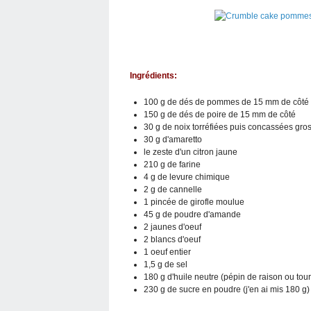
Ingrédients:
100 g de dés de pommes de 15 mm de côté
150 g de dés de poire de 15 mm de côté
30 g de noix torréfiées puis concassées gro
30 g d'amaretto
le zeste d'un citron jaune
210 g de farine
4 g de levure chimique
2 g de cannelle
1 pincée de girofle moulue
45 g de poudre d'amande
2 jaunes d'oeuf
2 blancs d'oeuf
1 oeuf entier
1,5 g de sel
180 g d'huile neutre (pépin de raison ou tou
230 g de sucre en poudre (j'en ai mis 180 g)