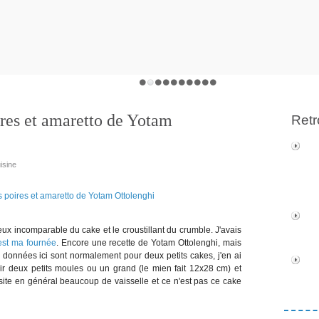
es et amaretto de Yotam
Retr
isine
ux incomparable du cake et le croustillant du crumble. J'avais
est ma fournée
. Encore une recette de Yotam Ottolenghi, mais
s données ici sont normalement pour deux petits cakes, j'en ai
voir deux petits moules ou un grand (le mien fait 12x28 cm) et
ssite en général beaucoup de vaisselle et ce n'est pas ce cake