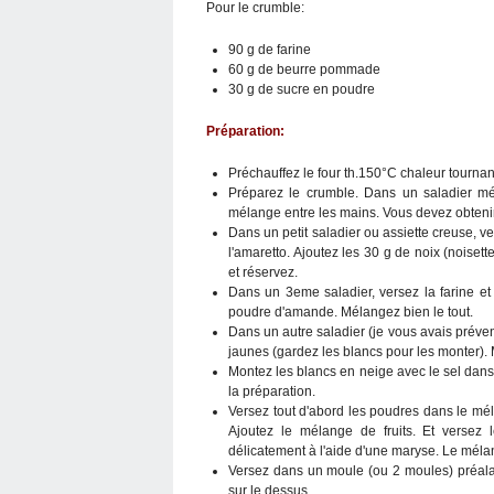
Pour le crumble:
90 g de farine
60 g de beurre pommade
30 g de sucre en poudre
Préparation:
Préchauffez le four th.150°C chaleur tournan
Préparez le crumble. Dans un saladier mé
mélange entre les mains. Vous devez obten
Dans un petit saladier ou assiette creuse, v
l'amaretto. Ajoutez les 30 g de noix (noiset
et réservez.
Dans un 3eme saladier, versez la farine et l
poudre d'amande. Mélangez bien le tout.
Dans un autre saladier (je vous avais prévenu
jaunes (gardez les blancs pour les monter).
Montez les blancs en neige avec le sel dans l
la préparation.
Versez tout d'abord les poudres dans le mé
Ajoutez le mélange de fruits. Et versez
délicatement à l'aide d'une maryse. Le mél
Versez dans un moule (ou 2 moules) préalab
sur le dessus.