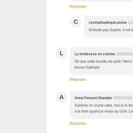
Répondre
C
cestnathaliequicuisine
21
N'hésite pas Sophie, il est
L
La tendresse en cuisine
20/03/201
Oh que cette recette me plaît ! Merc
bisous Nathalie
Répondre
A
Amal Fetouni Ghaddar
20/03/2018 
Sublime ce crumb cake, moi je le fais 
à le faire quand je vivais au USA. Le
Répondre