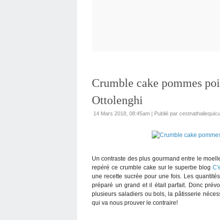
Crumble cake pommes poir
Ottolenghi
14 Mars 2018, 08:45am
|
Publié par cestnathaliequicu
Un contraste des plus gourmand entre le moelle
repéré ce crumble cake sur le superbe blog
C'
une recette sucrée pour une fois. Les quantité
préparé un grand et il était parfait. Donc pré
plusieurs saladiers ou bols, la pâtisserie néce
qui va nous prouver le contraire!