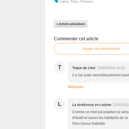
Cakes
,
Poire,
,
Pommes,
« Article précédent
Commenter cet article
Ajouter un commentaire
T
Toque de choc
23/03/2018 10:23
il a l'air juste merveilleusement moel
Répondre
L
La tendresse en cuisine
21/03/201
Comme ce chef est israélien je sens q
d'Israël et saluer les habitants de c
Gros bisous Nathalie