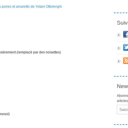
Suiv
ssièrement (remplacé par des noisettes)
News
Abonne
article
Email
rnesol)