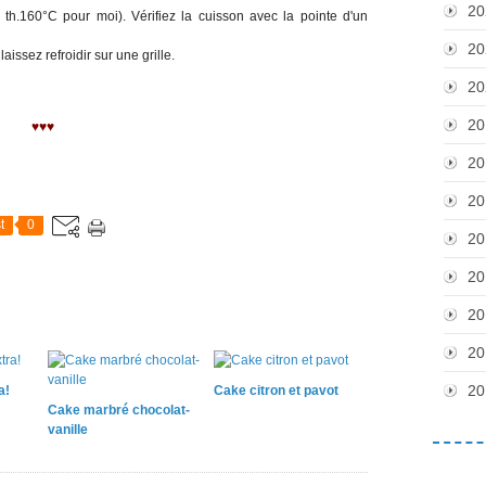
20
h.160°C pour moi). Vérifiez la cuisson avec la pointe d'un
20
issez refroidir sur une grille.
20
20
♥♥♥
20
20
t
0
20
20
20
20
20
a!
Cake citron et pavot
Cake marbré chocolat-
vanille