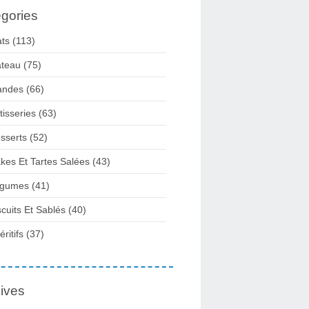
gories
ats
(113)
teau
(75)
andes
(66)
tisseries
(63)
sserts
(52)
kes Et Tartes Salées
(43)
gumes
(41)
scuits Et Sablés
(40)
ritifs
(37)
ives