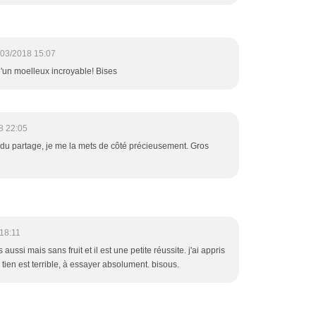
/03/2018 15:07
 d'un moelleux incroyable! Bises
8 22:05
i du partage, je me la mets de côté précieusement. Gros
18:11
aussi mais sans fruit et il est une petite réussite. j'ai appris
 tien est terrible, à essayer absolument. bisous.