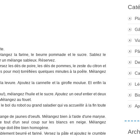
Caté
Pl
Gâ
Vi
te.
Pâ
langez la farine, le beurre pommade et le sucre. Sablez le
ir un mélange sableux. Réservez.
De
ersez les dés de poire, les dés de pommes, le zeste du citron et
tes pour moi) torréfiées quelques minutes à la poêle. Mélangez
Ca
a levure. Ajoutez la cannelle et la girofle moulue. Et enfin la
Lé
!), mélangez l'huile et le sucre. Ajoutez un oeuf entier et deux
Bi
 Mélangez au fouet.
e bol du robot ou grand saladier qui va accueillir à la fin toute
Apé
lange de jaunes d'oeufs. Mélangez bien à l'aide d'une maryse.
 le tout d'un seul coup sur les blancs en neige. Mélangez
ange doit être bien homogène.
Arch
lement beurré et fariné. Versez la pâte et ajoutez le crumble