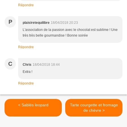
Répondre
P
plaisiretequilibre
18/04/2018 20:23
L'association de la passion avec le chocolat est sublime ! Une
très très belle gourmandise ! Bonne soirée
Répondre
C
Chris
18/04/2018 18:44
Extra !
Répondre
< Sablés leopard
Tarte courgette et fromage
de chèvre >