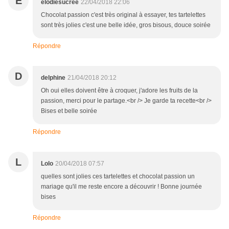
E
elodiesucree
22/04/2018 22:06
Chocolat passion c'est très original à essayer, tes tartelettes
sont très jolies c'est une belle idée, gros bisous, douce soirée
Répondre
D
delphine
21/04/2018 20:12
Oh oui elles doivent être à croquer, j'adore les fruits de la
passion, merci pour le partage.<br /> Je garde ta recette<br />
Bises et belle soirée
Répondre
L
Lolo
20/04/2018 07:57
quelles sont jolies ces tartelettes et chocolat passion un
mariage qu'il me reste encore a découvrir ! Bonne journée
bises
Répondre