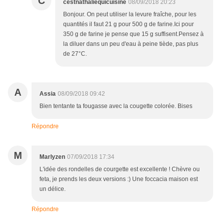
C
cestnathaliequicuisine
08/09/2018 20:23
Bonjour. On peut utiliser la levure fraîche, pour les
quantités il faut 21 g pour 500 g de farine.Ici pour
350 g de farine je pense que 15 g suffisent.Pensez à
la diluer dans un peu d'eau à peine tiède, pas plus
de 27°C.
A
Assia
08/09/2018 09:42
Bien tentante ta fougasse avec la cougette colorée. Bises
Répondre
M
Marlyzen
07/09/2018 17:34
L'idée des rondelles de courgette est excellente ! Chèvre ou
feta, je prends les deux versions :) Une foccacia maison est
un délice.
Répondre