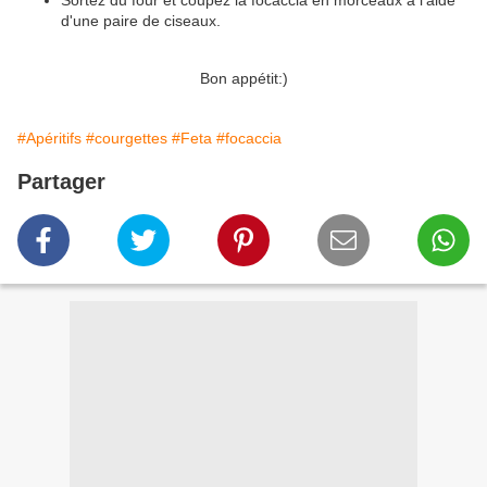
Sortez du four et coupez la focaccia en morceaux à l'aide
d'une paire de ciseaux.
Bon appétit:)
#Apéritifs
#courgettes
#Feta
#focaccia
Partager