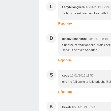
L
LadyMilonguera
10/01/2019 17:24
Ta brioche est vraiment très belle !
Répondre
D
dineavecsandrine
10/01/2019 16:0
Superbe et traditionnelle! Mais chez
<br /> Dine avec Sandrine
Répondre
S
sotis
10/01/2019 11:57
elle me fait envie ta jolie brioche!!! 
Répondre
K
kekeli
10/01/2019 06:24