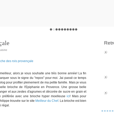
çale
Retr
uisine
e meilleur, alors je vous souhaite une très bonne année! La fin
marquer sous le signe du "repos" pour moi. Jai passé ce temps
blog pour profiter pleinement de ma petite famille. Mais je vous
onnelle brioche de l'Epiphanie en Provence. Une grosse belle
ranger et aux zestes d'agrumes et décorée de sucre en grain et
ette préférée avec une brioche hyper moelleuse
ici
! Mais pour
hilippe trouvée sur le site
Meilleur du Chef
. La brioche est bien
i régal.