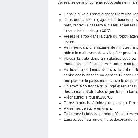
J'ai réalisé cette brioche au robot pâtissier, mai
Dans la cuve du robot disposez la
farine
, le
Dans une casserole, ajoutez le
beurre
, le
s
bout, retirez la casserole du feu et versez 
laissez tiédir le sirop à 30°C.
Versez le sirop dans la cuve du robot (atten
levure.
Pétrir pendant une dizaine de minutes, la p
pâte à la main, vous devez la pétrir pendant
Placez la pâte dans un saladier, couvrez
endroit tiède et à l'abri des courants d'air (d
Au bout de ce temps, dégazez la pâte et f
centre car la brioche va gonfler. Glissez une
une plaque de pâtisserie recouverte de papie
Couvrez la couronne d'un linge et replacez là 
des courants d'air. Laissez gonfler pendant
Préchauffez le four th.180°C.
Dorez la brioche à l'aide d'un pinceau d'un j
Parsemez de sucre en grain.
Enfournez la brioche pendant 20 minutes en
Laissez tiédir sur une grille et décorez de frui