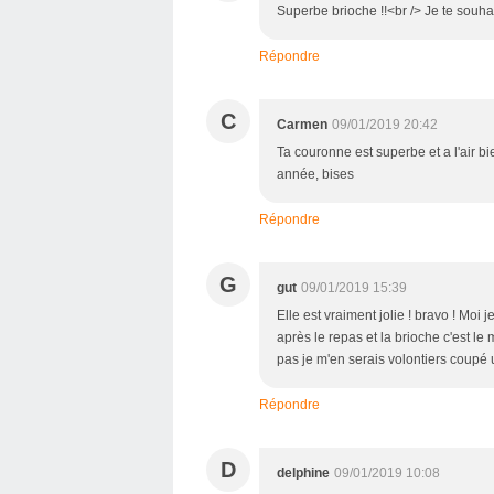
Superbe brioche !!<br /> Je te souh
Répondre
C
Carmen
09/01/2019 20:42
Ta couronne est superbe et a l'air b
année, bises
Répondre
G
gut
09/01/2019 15:39
Elle est vraiment jolie ! bravo ! Moi 
après le repas et la brioche c'est le 
pas je m'en serais volontiers coupé u
Répondre
D
delphine
09/01/2019 10:08