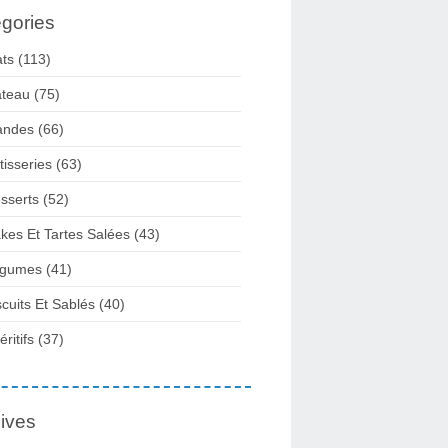
gories
ats
(113)
teau
(75)
andes
(66)
tisseries
(63)
sserts
(52)
kes Et Tartes Salées
(43)
gumes
(41)
scuits Et Sablés
(40)
ritifs
(37)
ives