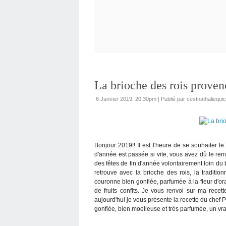
La brioche des rois proven
6 Janvier 2019, 20:30pm
|
Publié par cestnathaliequic
Bonjour 2019!! Il est l'heure de se souhaiter l
d'année est passée si vite, vous avez dû le re
des fêtes de fin d'année volontairement loin du 
retrouve avec la brioche des rois, la traditi
couronne bien gonflée, parfumée à la fleur d'o
de fruits confits. Je vous renvoi sur ma rec
aujourd'hui je vous présente la recette du chef P
gonflée, bien moelleuse et très parfumée, un vra