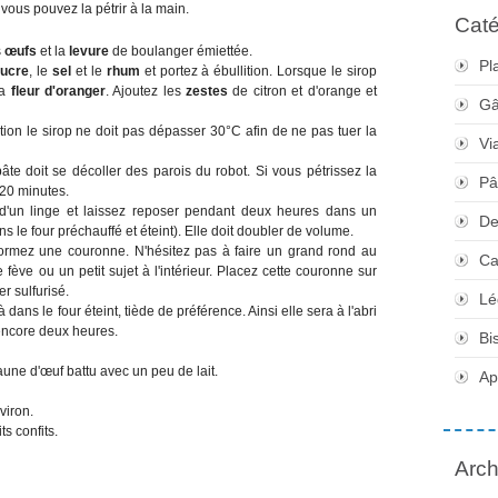
s vous pouvez la pétrir à la main.
Caté
s
œufs
et la
levure
de boulanger émiettée.
Pl
ucre
, le
sel
et le
rhum
et portez à ébullition. Lorsque le sirop
la
fleur d'oranger
. Ajoutez les
zestes
de citron et d'orange et
Gâ
tion le sirop ne doit pas dépasser 30°C afin de ne pas tuer la
Vi
âte doit se décoller des parois du robot. Si vous pétrissez la
Pâ
 20 minutes.
 d'un linge et laissez reposer pendant deux heures dans un
De
ans le four préchauffé et éteint). Elle doit doubler de volume.
ormez une couronne. N'hésitez pas à faire un grand rond au
Ca
 fève ou un petit sujet à l'intérieur. Placez cette couronne sur
r sulfurisé.
Lé
dans le four éteint, tiède de préférence. Ainsi elle sera à l'abri
 encore deux heures.
Bi
aune d'œuf battu avec un peu de lait.
Apé
viron.
ts confits.
Arch