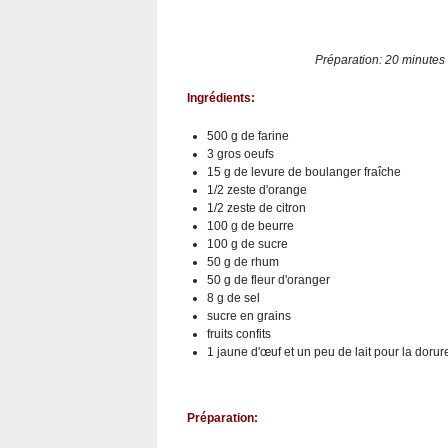
Préparation: 20 minute
Ingrédients:
500 g de farine
3 gros oeufs
15 g de levure de boulanger fraîche
1/2 zeste d'orange
1/2 zeste de citron
100 g de beurre
100 g de sucre
50 g de rhum
50 g de fleur d'oranger
8 g de sel
sucre en grains
fruits confits
1 jaune d'œuf et un peu de lait pour la dorur
Préparation: