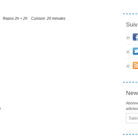
s Repos 2h + 2h Cuisson: 20 minutes
Suiv
News
Abonne
e
article
Email