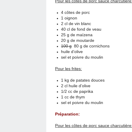
Pour les côtes de porc sauce charcutière
4 côtes de porc
1 oignon
2 cl de vin blanc
40 cl de fond de veau
25 g de maïzena
20 g de moutarde
100 g
80 g de cornichons
huile d’olive
sel et poivre du moulin
Pour les frites:
1 kg de patates douces
2 cl huile d’olive
1/2 cc de paprika
1 cc de thym
sel et poivre du moulin
Préparation:
Pour les côtes de porc sauce charcutière