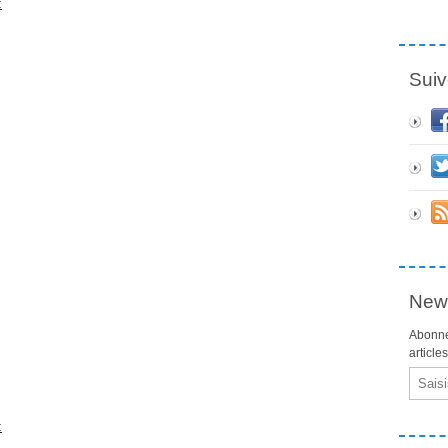
:
Suiv
News
Abonne
article
Email
: