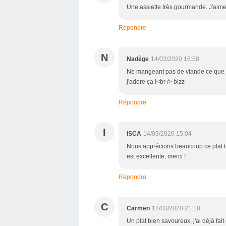
Une assiette très gourmande. J'aime
Répondre
N
Nadège
14/03/2020 16:58
Ne mangeant pas de viande ce que je 
j'adore ça !<br /> bizz
Répondre
I
ISCA
14/03/2020 15:04
Nous apprécions beaucoup ce plat tou
est excellente, merci !
Répondre
C
Carmen
12/03/2020 21:18
Un plat bien savoureux, j'ai déjà fait 