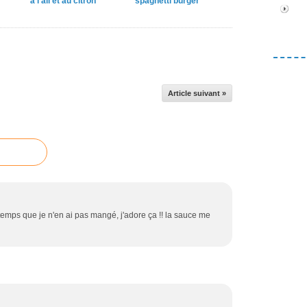
à l'ail et au citron
spaghetti burger
Article suivant »
temps que je n'en ai pas mangé, j'adore ça !! la sauce me