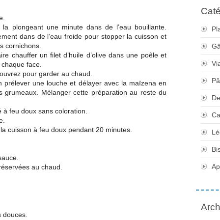
Caté
e.
n la plongeant une minute dans de l’eau bouillante.
Pl
ement dans de l’eau froide pour stopper la cuisson et
es cornichons.
Gâ
ire chauffer un filet d’huile d’olive dans une poêle et
Vi
r chaque face.
Couvrez pour garder au chaud.
Pâ
 en prélever une louche et délayer avec la maïzena en
es grumeaux. Mélanger cette préparation au reste du
De
é à feu doux sans coloration.
Ca
e.
r la cuisson à feu doux pendant 20 minutes.
Lé
Bi
 sauce.
Apé
 réservées au chaud.
Arch
es douces.