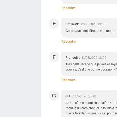
Répondre
E
EmilieRD
12/03/2020 19:30
Cette sauce doit être un vrai régal...
Répondre
F
Françoise
11/03/2020 18:29
Très belle recette que je vais essayer
douces, c'est une bonne occasion d'
Répondre
G
gut
11/03/2020 15:10
Ah ! la côte de porc charcutière ! qu
l'acidité du cornichon et je la fais à
que je fais depuis toujours et pourtan