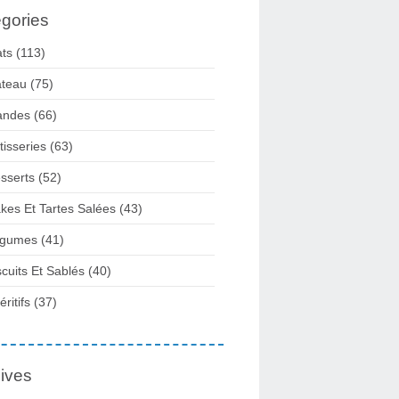
gories
ats
(113)
teau
(75)
andes
(66)
tisseries
(63)
sserts
(52)
kes Et Tartes Salées
(43)
gumes
(41)
scuits Et Sablés
(40)
ritifs
(37)
ives