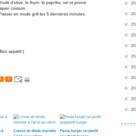
uile d'olive, le thym, le paprika, sel et poivre.
20
apier cuisson.
20
Passer en mode grill les 5 dernières minutes.
20
20
20
Bon appétit:)
20
20
20
t
0
20
20
20
 à
Cuisse de dinde marinée
Pasta burger ou plutôt