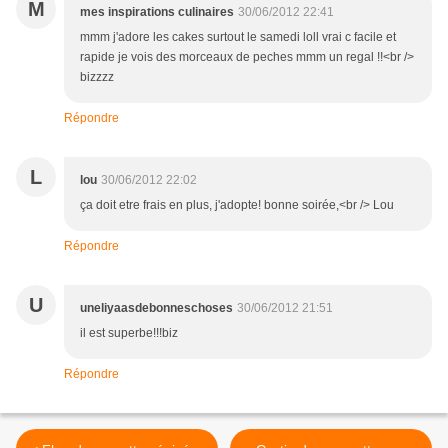
M
mes inspirations culinaires
30/06/2012 22:41
mmm j'adore les cakes surtout le samedi loll vrai c facile et
rapide je vois des morceaux de peches mmm un regal !!<br />
bizzzz
Répondre
L
lou
30/06/2012 22:02
ça doit etre frais en plus, j'adopte! bonne soirée,<br /> Lou
Répondre
U
uneliyaasdebonneschoses
30/06/2012 21:51
il est superbe!!!biz
Répondre