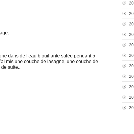
20
20
20
mage.
20
20
20
agne dans de l'eau blouillante salée pendant 5
 j'ai mis une couche de lasagne, une couche de
20
de suite...
20
20
20
20