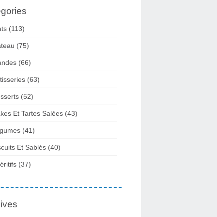
gories
ats
(113)
teau
(75)
andes
(66)
tisseries
(63)
sserts
(52)
kes Et Tartes Salées
(43)
gumes
(41)
scuits Et Sablés
(40)
ritifs
(37)
ives