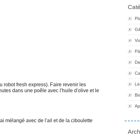
Caté
Pl
Gâ
Vi
Pâ
De
Ca
Lé
u robot fresh express). Faire revenir les
tes dans une poêle avec l'huile d'olive et le
Bi
Apé
'ai mélangé avec de l'ail et de la ciboulette
Arch