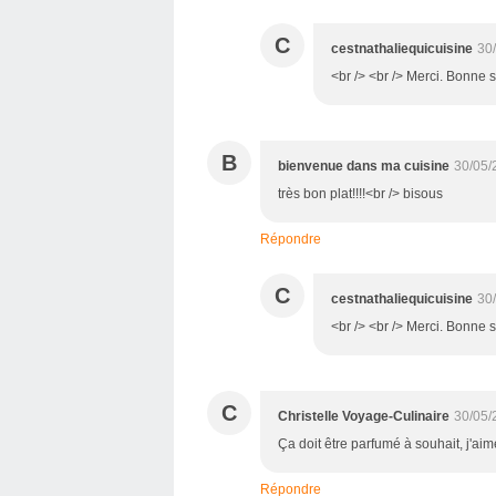
C
cestnathaliequicuisine
30
<br /> <br /> Merci. Bonne so
B
bienvenue dans ma cuisine
30/05/
très bon plat!!!!<br /> bisous
Répondre
C
cestnathaliequicuisine
30
<br /> <br /> Merci. Bonne so
C
Christelle Voyage-Culinaire
30/05/
Ça doit être parfumé à souhait, j'a
Répondre