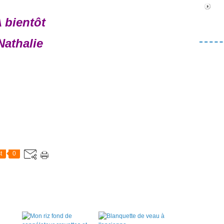
 bientôt
Nathalie
t
0