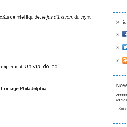
 c.à.s de miel liquide,
le jus d'1 citron
, du thym,
Suiv
Un vrai délice
e simplement.
.
News
 fromage Philadelphia:
Abonne
article
Email