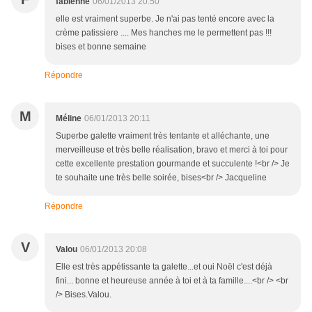
fabienne
06/01/2013 20:50
elle est vraiment superbe. Je n'ai pas tenté encore avec la
crème patissiere .... Mes hanches me le permettent pas !!!
bises et bonne semaine
Répondre
M
Méline
06/01/2013 20:11
Superbe galette vraiment très tentante et alléchante, une
merveilleuse et très belle réalisation, bravo et merci à toi pour
cette excellente prestation gourmande et succulente !<br /> Je
te souhaite une très belle soirée, bises<br /> Jacqueline
Répondre
V
Valou
06/01/2013 20:08
Elle est très appétissante ta galette...et oui Noël c'est déjà
fini... bonne et heureuse année à toi et à ta famille....<br /> <br
/> Bises.Valou.