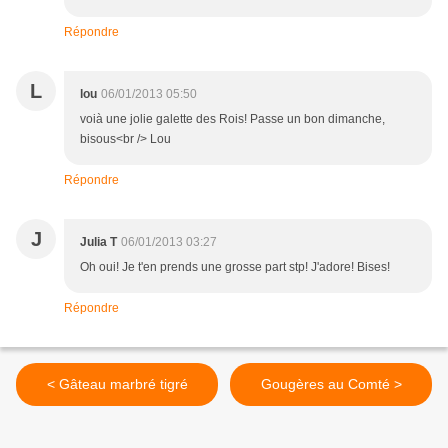
Répondre
L
lou
06/01/2013 05:50
voià une jolie galette des Rois! Passe un bon dimanche,
bisous<br /> Lou
Répondre
J
Julia T
06/01/2013 03:27
Oh oui! Je t'en prends une grosse part stp! J'adore! Bises!
Répondre
< Gâteau marbré tigré
Gougères au Comté >