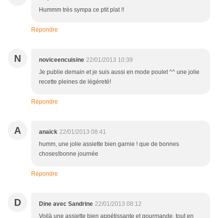
Hummm très sympa ce ptit plat !!
Répondre
N
noviceencuisine
22/01/2013 10:39
Je publie demain et je suis aussi en mode poulet ^^ une jolie
recette pleines de légéreté!
Répondre
A
anaïck
22/01/2013 08:41
humm, une jolie assiette bien garnie ! que de bonnes
choses!bonne journée
Répondre
D
Dine avec Sandrine
22/01/2013 08:12
Voilà une assiette bien appétissante et gourmande, tout en