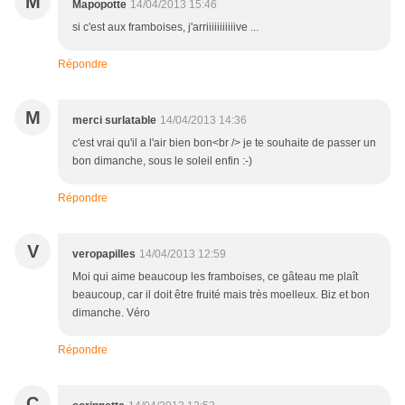
M
Mapopotte
14/04/2013 15:46
si c'est aux framboises, j'arriiiiiiiiiiive ...
Répondre
M
merci surlatable
14/04/2013 14:36
c'est vrai qu'il a l'air bien bon<br /> je te souhaite de passer un
bon dimanche, sous le soleil enfin :-)
Répondre
V
veropapilles
14/04/2013 12:59
Moi qui aime beaucoup les framboises, ce gâteau me plaît
beaucoup, car il doit être fruité mais très moelleux. Biz et bon
dimanche. Véro
Répondre
C