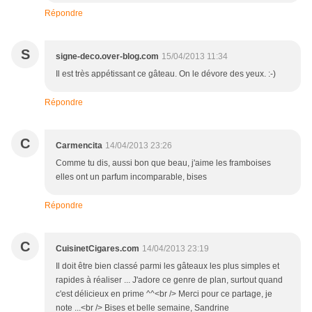
Répondre
S
signe-deco.over-blog.com
15/04/2013 11:34
Il est très appétissant ce gâteau. On le dévore des yeux. :-)
Répondre
C
Carmencita
14/04/2013 23:26
Comme tu dis, aussi bon que beau, j'aime les framboises
elles ont un parfum incomparable, bises
Répondre
C
CuisinetCigares.com
14/04/2013 23:19
Il doit être bien classé parmi les gâteaux les plus simples et
rapides à réaliser ... J'adore ce genre de plan, surtout quand
c'est délicieux en prime ^^<br /> Merci pour ce partage, je
note ...<br /> Bises et belle semaine, Sandrine