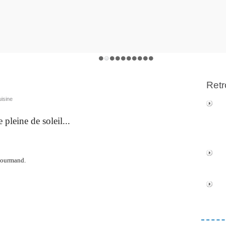
Retr
uisine
e pleine de soleil...
Gourmand.