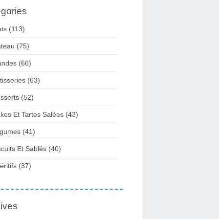
gories
ats
(113)
teau
(75)
andes
(66)
tisseries
(63)
sserts
(52)
kes Et Tartes Salées
(43)
gumes
(41)
scuits Et Sablés
(40)
ritifs
(37)
ives