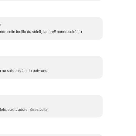
2
e cette tortilla du soleil, j'adore!! bonne soirée:-)
je ne suis pas fan de poivrons.
délicieux! J'adore! Bises Julia