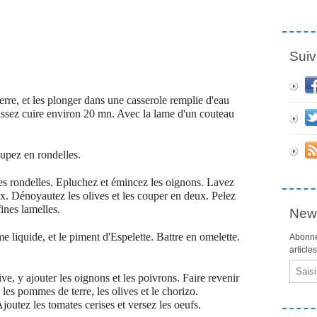
Suiv
rre, et les plonger dans une casserole remplie d'eau
 laissez cuire environ 20 mn. Avec la lame d'un couteau
oupez en rondelles.
es rondelles. Epluchez et émincez les oignons. Lavez
ux.
Dénoyautez les olives et les couper en deux.
Pelez
fines lamelles.
News
me liquide, et le piment d'Espelette. Battre en omelette.
Abonne
article
Email
ive, y ajouter les oignons et les poivrons. Faire revenir
es pommes de terre, les olives et le chorizo.
outez les tomates cerises et versez les oeufs.