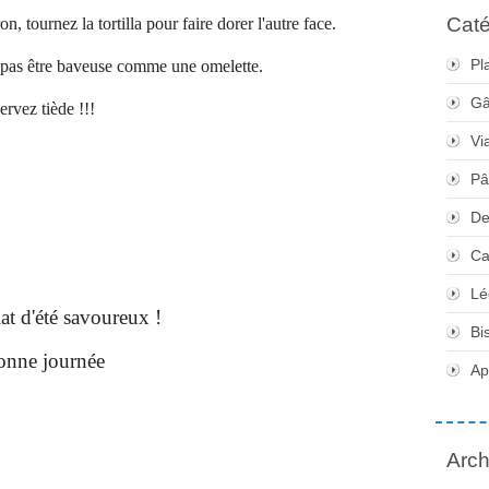
Caté
 tournez la tortilla pour faire dorer l'autre face.
Pl
it pas être baveuse comme une omelette.
Gâ
ervez tiède !!!
Vi
Pâ
De
Ca
Lé
 d'été savoureux !
Bi
nne journée
Apé
Arch