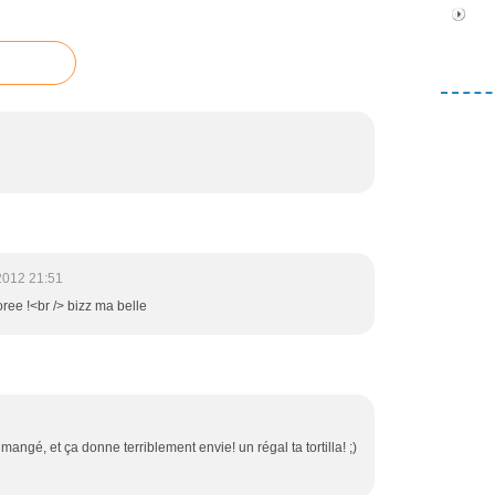
2012 21:51
oree !<br /> bizz ma belle
mangé, et ça donne terriblement envie! un régal ta tortilla! ;)