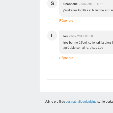
S
Shannene
23/07/2012 14:27
j'aodre les tortillas et la tienne aux 
Répondre
L
lou
23/07/2012 06:10
trés bonne à l'oeil cette tortilla alors
agréable semaine, bises Lou
Répondre
Voir le profil de
cestnathaliequicuisine
sur le porta