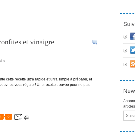
Suiv
onfites et vinaigre
…
sine
ette cette recette ultra rapide et ultra simple à préparer, et
s devriez vous régaler! Une recette trouvée pour ne pas
News
Abonne
article
Email
t
0