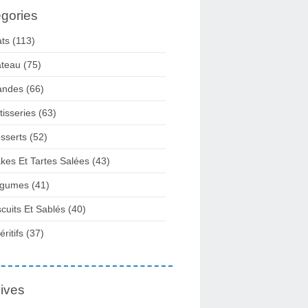
gories
ats
(113)
teau
(75)
andes
(66)
tisseries
(63)
sserts
(52)
kes Et Tartes Salées
(43)
gumes
(41)
scuits Et Sablés
(40)
ritifs
(37)
ives