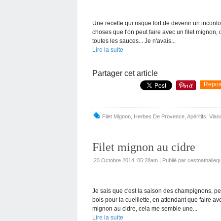
Une recette qui risque fort de devenir un incont
choses que l'on peut faire avec un filet mignon,
toutes les sauces... Je n'avais...
Lire la suite
Partager cet article
Repos
Filet Mignon
,
Herbes De Provence
,
Apéritifs
,
Vian
Filet mignon au cidre
23 Octobre 2014, 05:28am
|
Publié par cestnathaliequ
Je sais que c'est la saison des champignons, peu
bois pour la cueillette, en attendant que faire
mignon au cidre, cela me semble une...
Lire la suite