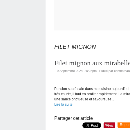
FILET MIGNON
Filet mignon aux mirabell
10 Septembre 2024, 20:23pm
|
Publié par cestnathali
Passion sucré salé dans ma cuisine aujourd'hui. 
très courte, il faut en profiter rapidement. La 
une sauce onctueuse et savoureuse...
Lire la suite
Partager cet article
Repos