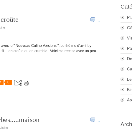
Caté
Pl
 croûte
…
Gâ
sine
Vi
avec le " Nouveau Culino Versions ". Le thè me d'avril by
Pâ
un fil… en croûte ou en crumble . Voici ma recette avec un peu
De
Ca
Lé
t
0
Bi
Apé
bes.....maison
…
Arch
uisine