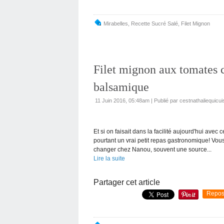
Mirabelles
,
Recette Sucré Salé
,
Filet Mignon
Filet mignon aux tomates c
balsamique
11 Juin 2016, 05:48am
|
Publié par cestnathaliequicui
Et si on faisait dans la facilité aujourd'hui avec c
pourtant un vrai petit repas gastronomique! Vou
changer chez Nanou, souvent une source...
Lire la suite
Partager cet article
Repos