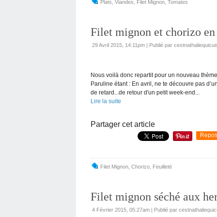
Plats
,
Viandes
,
Filet Mignon
,
Tomates
Filet mignon et chorizo en
29 Avril 2015, 14:11pm
|
Publié par cestnathaliequicui
Nous voilà donc repartit pour un nouveau thème 
Paruline étant : En avril, ne te découvre pas d’
de retard...de retour d'un petit week-end...
Lire la suite
Partager cet article
Repos
Filet Mignon
,
Chorizo
,
Feuilleté
Filet mignon séché aux her
4 Février 2015, 05:27am
|
Publié par cestnathaliequic