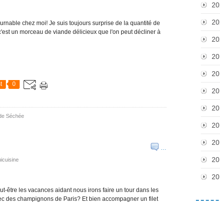
20
20
ournable chez moi! Je suis toujours surprise de la quantité de
 c'est un morceau de viande délicieux que l'on peut décliner à
20
20
20
t
0
20
20
de Séchée
20
20
…
20
icuisine
20
t-être les vacances aidant nous irons faire un tour dans les
 avec des champignons de Paris? Et bien accompagner un filet