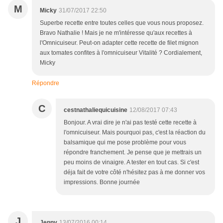
M
Micky
31/07/2017 22:50
Superbe recette entre toutes celles que vous nous proposez.
Bravo Nathalie ! Mais je ne m'intéresse qu'aux recettes à
l'Omnicuiseur. Peut-on adapter cette recette de filet mignon
aux tomates confites à l'omnicuiseur Vitalité ? Cordialement,
Micky
Répondre
C
cestnathaliequicuisine
12/08/2017 07:43
Bonjour. A vrai dire je n'ai pas testé cette recette à
l'omnicuiseur. Mais pourquoi pas, c'est la réaction du
balsamique qui me pose problème pour vous
répondre franchement. Je pense que je mettrais un
peu moins de vinaigre. A tester en tout cas. Si c'est
déja fait de votre côté n'hésitez pas à me donner vos
impressions. Bonne journée
J
Jenny
13/07/2016 00:14