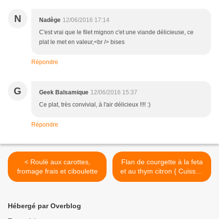
N
Nadège
12/06/2016 17:14
C'est vrai que le filet mignon c'et une viande délicieuse, ce
plat le met en valeur,<br /> bises
Répondre
G
Geek Balsamique
12/06/2016 15:37
Ce plat, très convivial, à l'air délicieux !!!! :)
Répondre
< Roulé aux carottes,
Flan de courgette à la feta
fromage frais et ciboulette
et au thym citron { Cuisson
à l'Omnicuiseur Vitalité} >
Hébergé par Overblog