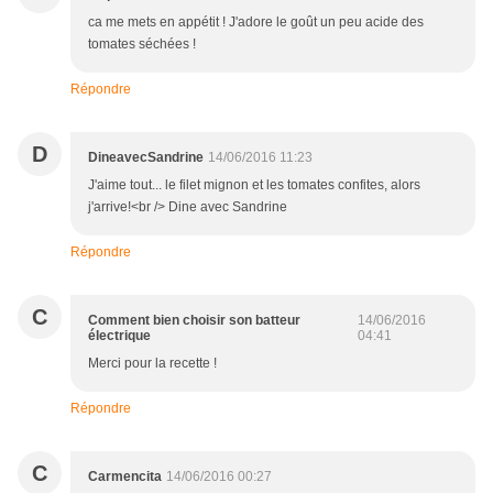
ca me mets en appétit ! J'adore le goût un peu acide des
tomates séchées !
Répondre
D
DineavecSandrine
14/06/2016 11:23
J'aime tout... le filet mignon et les tomates confites, alors
j'arrive!<br /> Dine avec Sandrine
Répondre
C
Comment bien choisir son batteur
14/06/2016
électrique
04:41
Merci pour la recette !
Répondre
C
Carmencita
14/06/2016 00:27