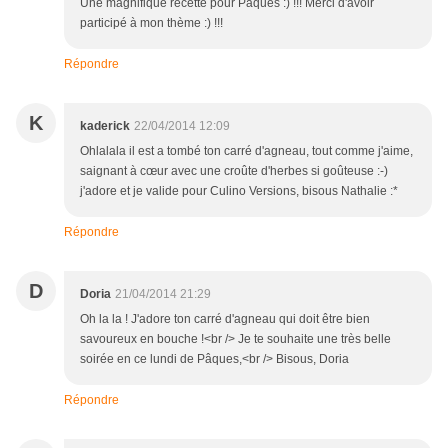
Une magnifique recette pour Pâques :) !!! Merci d'avoir
participé à mon thème :) !!!
Répondre
K
kaderick
22/04/2014 12:09
Ohlalala il est a tombé ton carré d'agneau, tout comme j'aime,
saignant à cœur avec une croûte d'herbes si goûteuse :-)
j'adore et je valide pour Culino Versions, bisous Nathalie :*
Répondre
D
Doria
21/04/2014 21:29
Oh la la ! J'adore ton carré d'agneau qui doit être bien
savoureux en bouche !<br /> Je te souhaite une très belle
soirée en ce lundi de Pâques,<br /> Bisous, Doria
Répondre