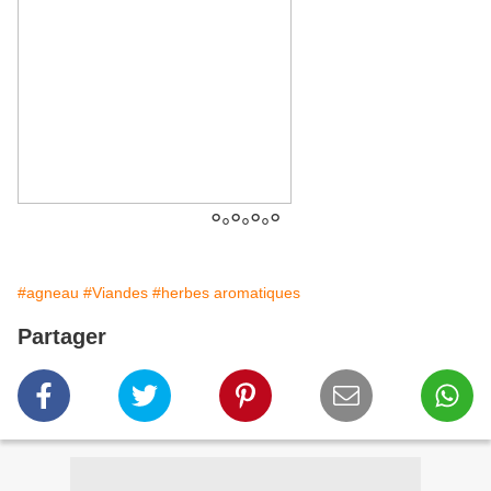
°
°
°
°
°
°
°
#agneau
#Viandes
#herbes aromatiques
Partager