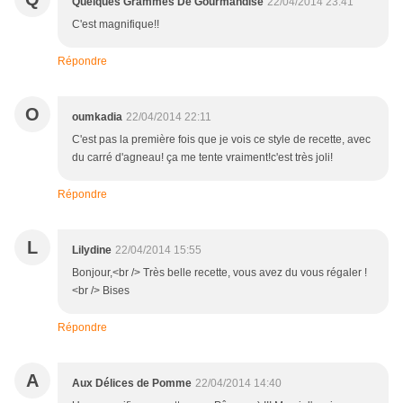
Quelques Grammes De Gourmandise
22/04/2014 23:41
C'est magnifique!!
Répondre
O
oumkadia
22/04/2014 22:11
C'est pas la première fois que je vois ce style de recette, avec
du carré d'agneau! ça me tente vraiment!c'est très joli!
Répondre
L
Lilydine
22/04/2014 15:55
Bonjour,<br /> Très belle recette, vous avez du vous régaler !
<br /> Bises
Répondre
A
Aux Délices de Pomme
22/04/2014 14:40