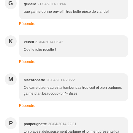
G
gridelle
21/04/2014 18:44
que ça me donne envie!!!! très belle pièce de viande!
Répondre
K
kekeli
21/04/2014 06:45
Quelle jolie recette !
Répondre
M
Macaronette
20/04/2014 23:22
Ce carré d'agneau est à tomber pas trop cuit et bien parfumé.
ça me plait beaucoup<br /> Bises
Répondre
P
poupougnette
20/04/2014 22:31
ton plat est délicieusement parfumé et joliment présenté! ça