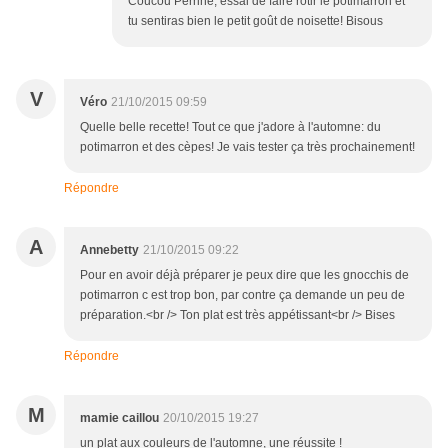
Coucou Perrine, essai de faire rôtir le potimarron et
tu sentiras bien le petit goût de noisette! Bisous
V
Véro
21/10/2015 09:59
Quelle belle recette! Tout ce que j'adore à l'automne: du
potimarron et des cèpes! Je vais tester ça très prochainement!
Répondre
A
Annebetty
21/10/2015 09:22
Pour en avoir déjà préparer je peux dire que les gnocchis de
potimarron c est trop bon, par contre ça demande un peu de
préparation.<br /> Ton plat est très appétissant<br /> Bises
Répondre
M
mamie caillou
20/10/2015 19:27
un plat aux couleurs de l'automne, une réussite !