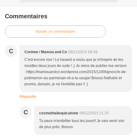
Commentaires
Ajouter un commentaire
C
Corinne / Mamou and Co
09/12/2015 08:39
C'est encore moi ! Le hasard a voulu que je m'inspire de tes
recettes deux jours de suite ! ;) Je viens de publier ma version
: https://mamouandco.wordpress.com/2015/12/09/gnocchi-de-
potimarron-au-parmesan-et-a-la-sauge/ Bisous Nathalie et
promis, demain, je ne t'embête pas !! ;)
Répondre
C
cestnathaliequicuisine
09/12/2015 21:25
Tu peux m'embêter tous les jours!! Je vais venir voir
de plus près. Bisous