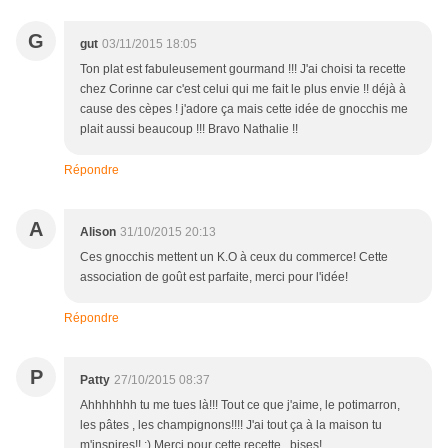
G
gut
03/11/2015 18:05
Ton plat est fabuleusement gourmand !!! J'ai choisi ta recette
chez Corinne car c'est celui qui me fait le plus envie !! déjà à
cause des cèpes ! j'adore ça mais cette idée de gnocchis me
plait aussi beaucoup !!! Bravo Nathalie !!
Répondre
A
Alison
31/10/2015 20:13
Ces gnocchis mettent un K.O à ceux du commerce! Cette
association de goût est parfaite, merci pour l'idée!
Répondre
P
Patty
27/10/2015 08:37
Ahhhhhhh tu me tues là!!! Tout ce que j'aime, le potimarron,
les pâtes , les champignons!!!! J'ai tout ça à la maison tu
m'inspires!! :) Merci pour cette recette , bises!