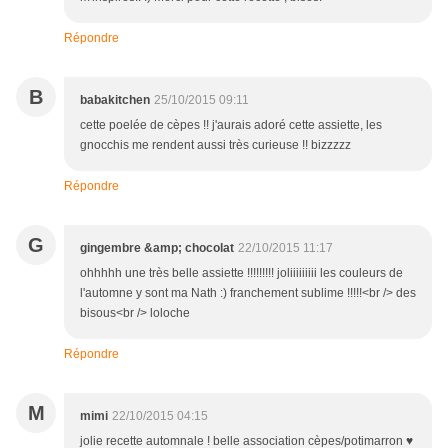
Répondre
B
babakitchen
25/10/2015 09:11
cette poelée de cèpes !! j'aurais adoré cette assiette, les
gnocchis me rendent aussi très curieuse !! bizzzzz
Répondre
G
gingembre &amp; chocolat
22/10/2015 11:17
ohhhhh une très belle assiette !!!!!!!!! joliiiiiiiii les couleurs de
l'automne y sont ma Nath :) franchement sublime !!!!!<br /> des
bisous<br /> loloche
Répondre
M
mimi
22/10/2015 04:15
jolie recette automnale ! belle association cèpes/potimarron ♥