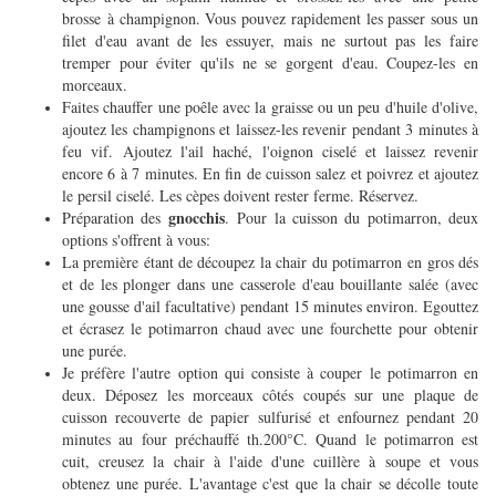
brosse à champignon. Vous pouvez rapidement les passer sous un
filet d'eau avant de les essuyer, mais ne surtout pas les faire
tremper pour éviter qu'ils ne se gorgent d'eau. Coupez-les en
morceaux.
Faites chauffer une poêle avec la graisse ou un peu d'huile d'olive,
ajoutez les champignons et laissez-les revenir pendant 3 minutes à
feu vif. Ajoutez l'ail haché, l'oignon ciselé et laissez revenir
encore 6 à 7 minutes. En fin de cuisson salez et poivrez et ajoutez
le persil ciselé. Les cèpes doivent rester ferme. Réservez.
gnocchis
Préparation des
.
Pour la cuisson du potimarron,
deux
options s'offrent à vous:
La première étant de découpez la chair du potimarron en gros dés
et de les plonger dans une casserole d'eau bouillante salée (avec
une gousse d'ail facultative) pendant 15 minutes environ. Egouttez
et écrasez le potimarron chaud avec une fourchette pour obtenir
une purée.
Je préfère l'autre option qui consiste à couper le potimarron en
deux. Déposez les morceaux côtés coupés sur une plaque de
cuisson recouverte de papier sulfurisé et enfournez pendant 20
minutes au four préchauffé th.200°C. Quand le potimarron est
cuit, creusez la chair à l'aide d'une cuillère à soupe et vous
obtenez une purée. L'avantage c'est que la chair se décolle toute