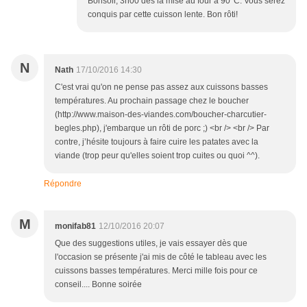
Bonsoir, 3h00 dès la mise au four à 90°C. Vous serez
conquis par cette cuisson lente. Bon rôti!
N
Nath
17/10/2016 14:30
C'est vrai qu'on ne pense pas assez aux cuissons basses
températures. Au prochain passage chez le boucher
(http://www.maison-des-viandes.com/boucher-charcutier-
begles.php), j'embarque un rôti de porc ;) <br /> <br /> Par
contre, j’hésite toujours à faire cuire les patates avec la
viande (trop peur qu'elles soient trop cuites ou quoi ^^).
Répondre
M
monifab81
12/10/2016 20:07
Que des suggestions utiles, je vais essayer dès que
l'occasion se présente j'ai mis de côté le tableau avec les
cuissons basses températures. Merci mille fois pour ce
conseil.... Bonne soirée