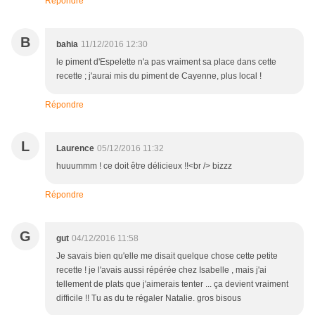
Répondre
B
bahia
11/12/2016 12:30
le piment d'Espelette n'a pas vraiment sa place dans cette
recette ; j'aurai mis du piment de Cayenne, plus local !
Répondre
L
Laurence
05/12/2016 11:32
huuummm ! ce doit être délicieux !!<br /> bizzz
Répondre
G
gut
04/12/2016 11:58
Je savais bien qu'elle me disait quelque chose cette petite
recette ! je l'avais aussi répérée chez Isabelle , mais j'ai
tellement de plats que j'aimerais tenter ... ça devient vraiment
difficile !! Tu as du te régaler Natalie. gros bisous