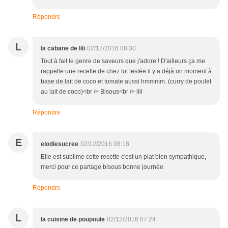
Répondre
L
la cabane de lili
02/12/2016 08:30
Tout à fait le genre de saveurs que j'adore ! D'ailleurs ça me
rappelle une recette de chez toi testée il y a déjà un moment à
base de lait de coco et tomate aussi hmmmm. (curry de poulet
au lait de coco)<br /> Bisous<br /> lili
Répondre
E
elodiesucree
02/12/2016 08:18
Elle est sublime cette recette c'est un plat bien sympathique,
merci pour ce partage bisous bonne journée
Répondre
L
la cuisine de poupoule
02/12/2016 07:24