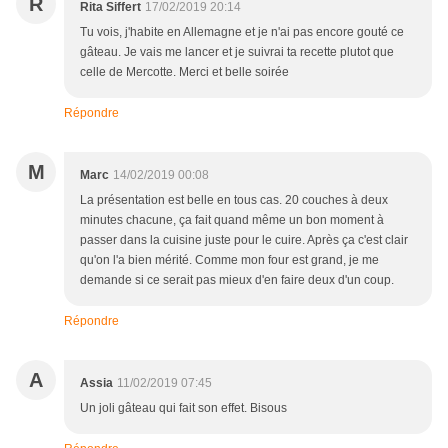
R
Rita Siffert
17/02/2019 20:14
Tu vois, j'habite en Allemagne et je n'ai pas encore gouté ce
gâteau. Je vais me lancer et je suivrai ta recette plutot que
celle de Mercotte. Merci et belle soirée
Répondre
M
Marc
14/02/2019 00:08
La présentation est belle en tous cas. 20 couches à deux
minutes chacune, ça fait quand même un bon moment à
passer dans la cuisine juste pour le cuire. Après ça c'est clair
qu'on l'a bien mérité. Comme mon four est grand, je me
demande si ce serait pas mieux d'en faire deux d'un coup.
Répondre
A
Assia
11/02/2019 07:45
Un joli gâteau qui fait son effet. Bisous