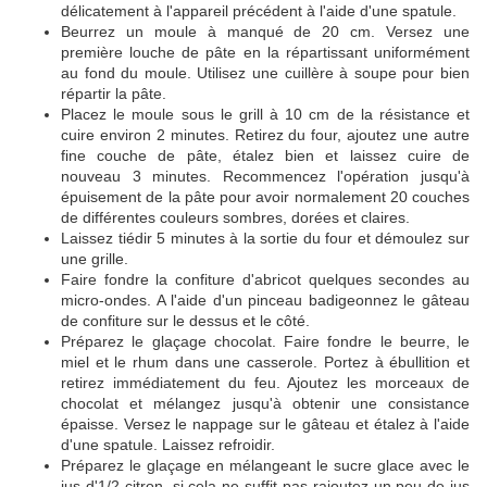
délicatement à l'appareil précédent à l'aide d'une spatule.
Beurrez un moule à manqué de 20 cm. Versez une
première louche de pâte en la répartissant uniformément
au fond du moule. Utilisez une cuillère à soupe pour bien
répartir la pâte.
Placez le moule sous le grill à 10 cm de la résistance et
cuire environ 2 minutes. Retirez du four, ajoutez une autre
fine couche de pâte, étalez bien et laissez cuire de
nouveau 3 minutes. Recommencez l'opération jusqu'à
épuisement de la pâte pour avoir normalement 20 couches
de différentes couleurs sombres, dorées et claires.
Laissez tiédir 5 minutes à la sortie du four et démoulez sur
une grille.
Faire fondre la confiture d'abricot quelques secondes au
micro-ondes. A l'aide d'un pinceau badigeonnez le gâteau
de confiture sur le dessus et le côté.
Préparez le glaçage chocolat. Faire fondre le beurre, le
miel et le rhum dans une casserole. Portez à ébullition et
retirez immédiatement du feu. Ajoutez les morceaux de
chocolat et mélangez jusqu'à obtenir une consistance
épaisse. Versez le nappage sur le gâteau et étalez à l'aide
d'une spatule. Laissez refroidir.
Préparez le glaçage en mélangeant le sucre glace avec le
jus d'1/2 citron, si cela ne suffit pas rajoutez un peu de jus