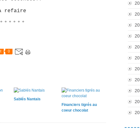
20
A refaire
20
° ° ° ° ° °
20
20
20
t
0
20
20
20
20
Sablés Nantais
20
Financiers tigrés au
coeur chocolat
20