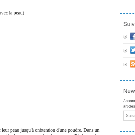
(avec la peau)
Suiv
News
Abonne
article
Email
c leur peau jusqu'à onbtention d'une poudre. Dans un