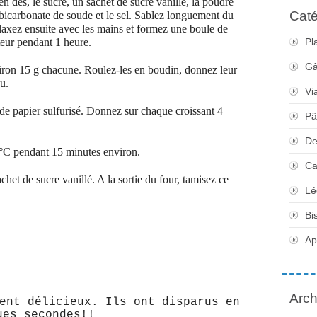
 en dés, le sucre, un sachet de sucre vanillé, la poudre
Caté
le bicarbonate de soude et le sel. Sablez longuement du
laxez ensuite avec les mains et formez une boule de
ateur pendant 1 heure.
Pl
Gâ
viron 15 g chacune. Roulez-les en boudin, donnez leur
u.
Vi
de papier sulfurisé. Donnez sur chaque croissant 4
Pâ
De
°C pendant 15 minutes environ.
Ca
het de sucre vanillé. A la sortie du four, tamisez ce
Lé
Bi
Apé
Arch
ent délicieux. Ils ont disparus en
ues secondes!!