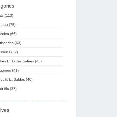
gories
ats
(113)
teau
(75)
andes
(66)
tisseries
(63)
sserts
(52)
kes Et Tartes Salées
(43)
gumes
(41)
scuits Et Sablés
(40)
ritifs
(37)
ives