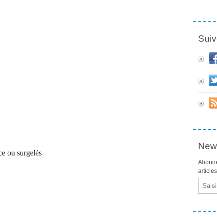
Suiv
News
ce ou surgelés
Abonne
article
Email