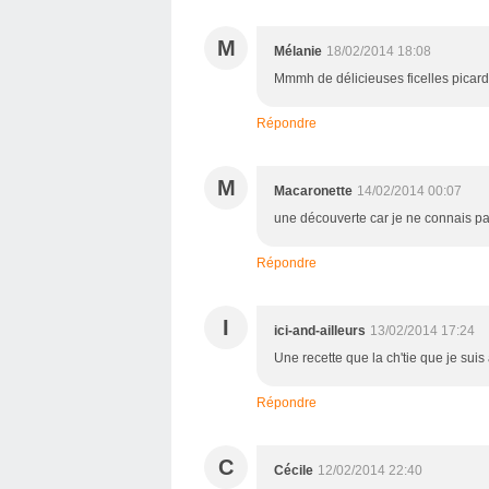
M
Mélanie
18/02/2014 18:08
Mmmh de délicieuses ficelles picarde
Répondre
M
Macaronette
14/02/2014 00:07
une découverte car je ne connais pas
Répondre
I
ici-and-ailleurs
13/02/2014 17:24
Une recette que la ch'tie que je sui
Répondre
C
Cécile
12/02/2014 22:40