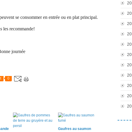
20
20
s peuvent se consommer en entrée ou en plat principal.
20
us les recommande!
20
20
onne journée
20
20
20
t
0
20
20
20
mande
Gaufres au saumon