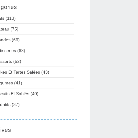
gories
ats
(113)
teau
(75)
andes
(66)
tisseries
(63)
sserts
(52)
kes Et Tartes Salées
(43)
gumes
(41)
scuits Et Sablés
(40)
ritifs
(37)
ives