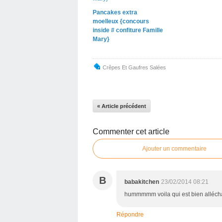
Pancakes extra
moelleux {concours
inside # confiture Famille
Mary}
Crêpes Et Gaufres Salées
« Article précédent
Commenter cet article
Ajouter un commentaire
B
babakitchen
23/02/2014 08:21
hummmmm voila qui est bien alléchan
Répondre