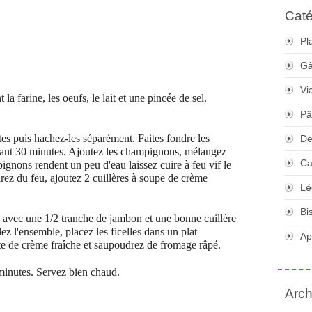
Caté
Pl
Gâ
Vi
la farine, les oeufs, le lait et une pincée de sel.
Pâ
es puis hachez-les séparément. Faites fondre les
De
dant 30 minutes. Ajoutez les champignons, mélangez
Ca
pignons rendent un peu d'eau laissez cuire à feu vif le
tirez du feu, ajoutez 2 cuillères à soupe de crème
Lé
Bi
e avec une 1/2 tranche de jambon et une bonne cuillère
 l'ensemble, placez les ficelles dans un plat
Apé
te de crème fraîche et saupoudrez de fromage râpé.
 minutes. Servez bien chaud.
Arch