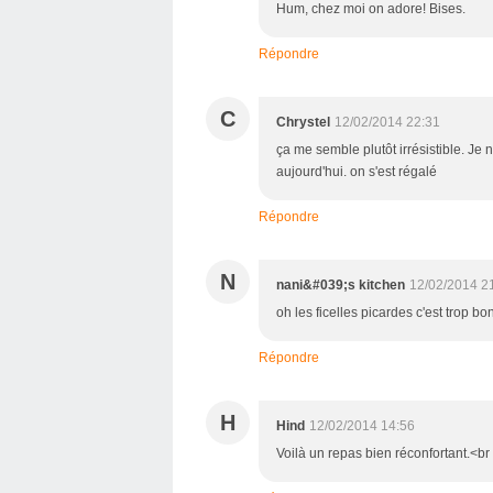
Hum, chez moi on adore! Bises.
Répondre
C
Chrystel
12/02/2014 22:31
ça me semble plutôt irrésistible. Je 
aujourd'hui. on s'est régalé
Répondre
N
nani&#039;s kitchen
12/02/2014 2
oh les ficelles picardes c'est trop bo
Répondre
H
Hind
12/02/2014 14:56
Voilà un repas bien réconfortant.<br