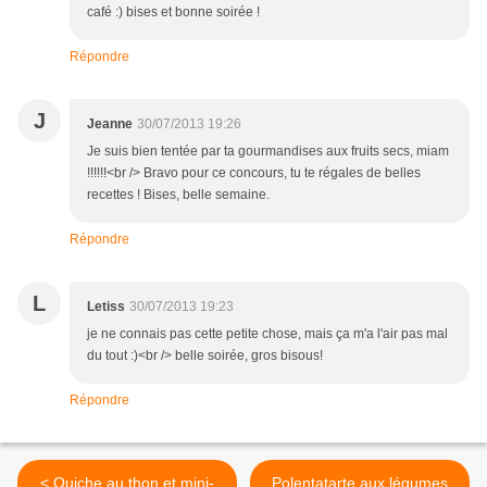
café :) bises et bonne soirée !
Répondre
J
Jeanne
30/07/2013 19:26
Je suis bien tentée par ta gourmandises aux fruits secs, miam
!!!!!!<br /> Bravo pour ce concours, tu te régales de belles
recettes ! Bises, belle semaine.
Répondre
L
Letiss
30/07/2013 19:23
je ne connais pas cette petite chose, mais ça m'a l'air pas mal
du tout :)<br /> belle soirée, gros bisous!
Répondre
< Quiche au thon et mini-
Polentatarte aux légumes