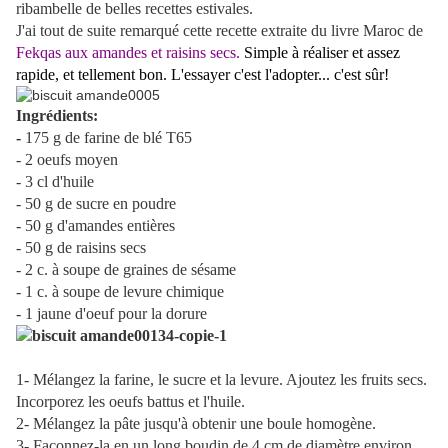
ribambelle de belles recettes estivales.
J'ai tout de suite remarqué cette recette extraite du livre Maroc de
Fekqas au
x amandes et raisins secs.
Simple à réaliser et assez
rapide, et tellement bon. L'essayer c'est l'adopter... c'est sûr!
Ingrédients:
-
175 g de farine de blé T65
- 2 oeufs moyen
- 3 cl d'huile
- 50 g de sucre en poudre
- 50 g d'amandes entières
- 50 g de raisins secs
- 2 c. à soupe de graines de sésame
- 1 c. à soupe de levure chimique
- 1 jaune d'oeuf pour la dorure
1- Mélangez la farine, le sucre et la levure. Ajoutez les fruits secs.
Incorporez les oeufs battus et l'huile.
2- Mélangez la pâte jusqu'à obtenir une boule homogène.
3- Façonnez-la en un long boudin de 4 cm de diamètre environ.