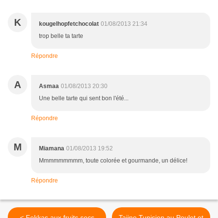
K
kougelhopfetchocolat
01/08/2013 21:34
trop belle ta tarte
Répondre
A
Asmaa
01/08/2013 20:30
Une belle tarte qui sent bon l'été...
Répondre
M
Miamana
01/08/2013 19:52
Mmmmmmmmm, toute colorée et gourmande, un délice!
Répondre
< Fekkas aux fruits secs
Tajine Tunisien au Poulet et