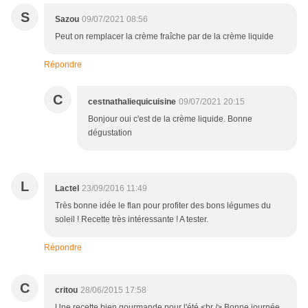
S
Sazou
09/07/2021 08:56
Peut on remplacer la crème fraîche par de la crème liquide
Répondre
C
cestnathaliequicuisine
09/07/2021 20:15
Bonjour oui c'est de la crème liquide. Bonne
dégustation
L
Lactel
23/09/2016 11:49
Très bonne idée le flan pour profiter des bons légumes du
soleil ! Recette très intéressante ! A tester.
Répondre
C
critou
28/06/2015 17:58
Une recette bien gourmande pour l'été.<br /> Bonne journée