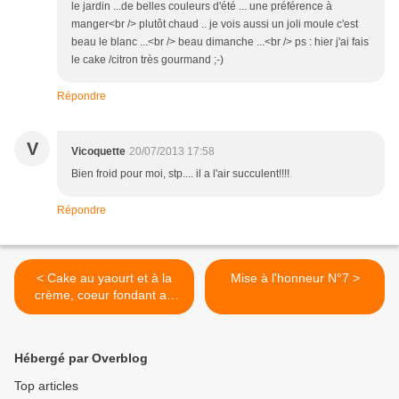
le jardin ...de belles couleurs d'été ... une préférence à
manger<br /> plutôt chaud .. je vois aussi un joli moule c'est
beau le blanc ...<br /> beau dimanche ...<br /> ps : hier j'ai fais
le cake /citron très gourmand ;-)
Répondre
V
Vicoquette
20/07/2013 17:58
Bien froid pour moi, stp.... il a l'air succulent!!!!
Répondre
< Cake au yaourt et à la
Mise à l'honneur N°7 >
crème, coeur fondant au
citron
Hébergé par Overblog
Top articles