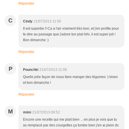
Répondre
C
Cindy
21/07/2013 11:56
Il est superbe !! Ca a l'air vraiment très bon, et j'en profite pour
te dire au passage que j'adore ton plat hihi, il est super joli !
Bon dimanche :)
Répondre
P
Pounchki
21/07/2013 11:09
Quelle jolie façon de nous faire manger des légumes :) bises
et bon dimanche !
Répondre
M
mimi
21/07/2013 08:52
Encore une recette qui me plait bien ... en plus je vois que tu
as remplacé par des courgettes ça tombe bien j'en ai plein ds