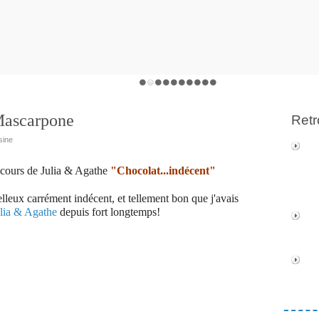
Mascarpone
Retr
sine
oncours de Julia & Agathe
"Chocolat...indécent"
oelleux carrément indécent, et tellement bon que j'avais
lia & Agathe
depuis fort longtemps!