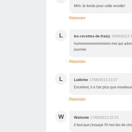
Mhh Je fonds pour cette recette!
Répondre
L
les-recettes-de-fraizy
18/06/2013 
hummmmmmmmmmm moi qui adore le ch
journée
Répondre
L
Ludivine
17/06/2013 23:37
Excellent, il a l'air plus que moelleux
Répondre
W
Wattoote
17/06/2013 22:15
il faut que j'essaye !!!! moi fan de cho