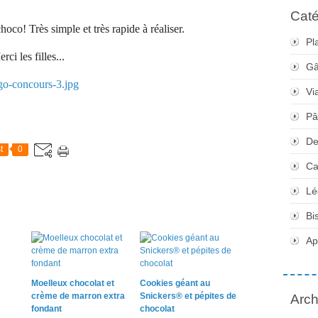
Caté
oco! Très simple et très rapide à réaliser.
Pl
rci les filles...
Gâ
Vi
Pâ
De
t
0
Ca
Lé
Bi
Apé
Moelleux chocolat et
Cookies géant au
crème de marron extra
Snickers® et pépites de
Arch
fondant
chocolat