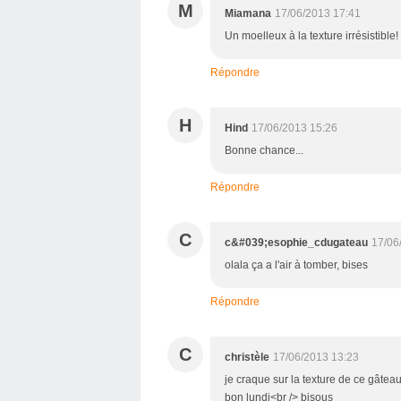
M
Miamana
17/06/2013 17:41
Un moelleux à la texture irrésistibl
Répondre
H
Hind
17/06/2013 15:26
Bonne chance...
Répondre
C
c&#039;esophie_cdugateau
17/06
olala ça a l'air à tomber, bises
Répondre
C
christèle
17/06/2013 13:23
je craque sur la texture de ce gâtea
bon lundi<br /> bisous