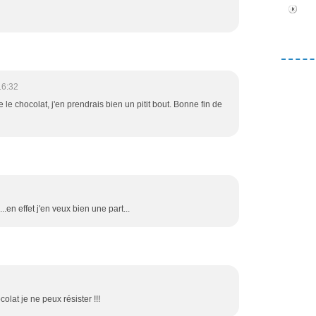
16:32
ocolat, j'en prendrais bien un pitit bout. Bonne fin de
...en effet j'en veux bien une part...
colat je ne peux résister !!!