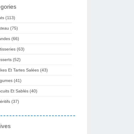
gories
ats
(113)
teau
(75)
andes
(66)
tisseries
(63)
sserts
(52)
kes Et Tartes Salées
(43)
gumes
(41)
scuits Et Sablés
(40)
ritifs
(37)
ives