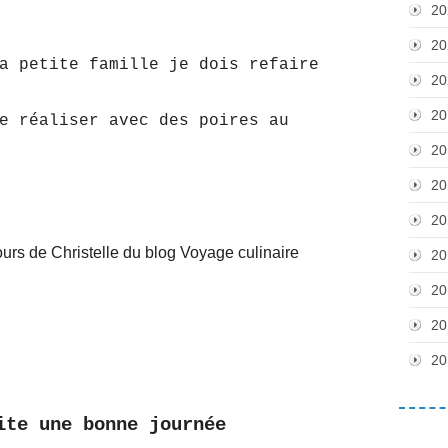
20
20
a petite famille je dois refaire
20
20
e réaliser avec des poires au
20
20
20
ours de Christelle du blog Voyage culinaire
20
20
20
20
ite une bonne journée