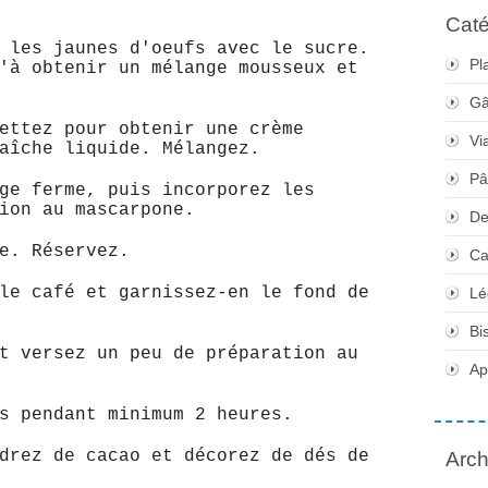
Caté
 les jaunes d'oeufs avec le sucre.
Pl
'à obtenir un mélange mousseux et
Gâ
ettez pour obtenir une crème
Vi
aîche liquide. Mélangez.
Pâ
ge ferme, puis incorporez les
ion au mascarpone.
De
e. Réservez.
Ca
le café et garnissez-en le fond de
Lé
Bi
t versez un peu de préparation au
Apé
s pendant minimum 2 heures.
drez de cacao et décorez de dés de
Arch