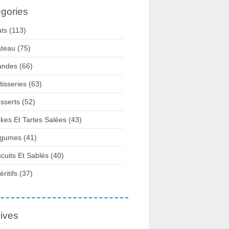
gories
ats
(113)
teau
(75)
andes
(66)
tisseries
(63)
sserts
(52)
kes Et Tartes Salées
(43)
gumes
(41)
scuits Et Sablés
(40)
ritifs
(37)
ives