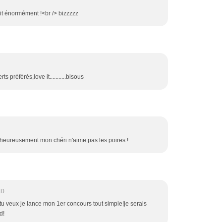
lait énormément !<br /> bizzzzz
s préférés,love it...........bisous
alheureusement mon chéri n'aime pas les poires !
40
i tu veux je lance mon 1er concours tout simple!je serais
d!