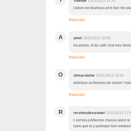
Yolande
10/11/2012 21:15
j'adore les tiramisus et le tien me p
Répondre
A
amal
10/11/2012 20:05
les poires, et du café c'est mes dessert
Répondre
O
ohmacuisine
10/11/2012 18:34
delicieux ce tiramisu de saison ! m
Répondre
R
recettesdesorawel
10/11/2012 17:
c est tres joli!bonne chance alors! s
ravie que tu y participe! bon weeken