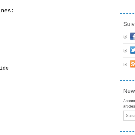
ines
:
Suiv
ide
News
Abonne
article
Email