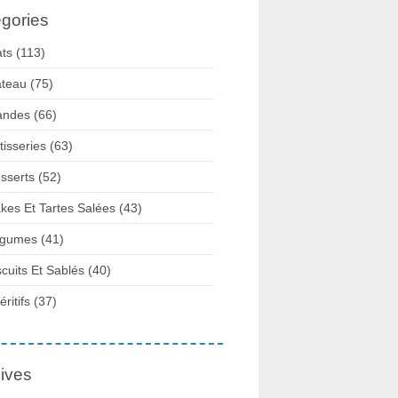
gories
ats
(113)
teau
(75)
andes
(66)
tisseries
(63)
sserts
(52)
kes Et Tartes Salées
(43)
gumes
(41)
scuits Et Sablés
(40)
ritifs
(37)
ives