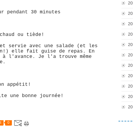
20
ur pendant 30 minutes
20
20
20
chaud ou tiède!
20
et servie avec une salade (et les
n!) elle fait guise de repas. En
20
 à l'avance. Je l'a trouve même
e.
20
20
n appétit!
20
ite une bonne journée!
20
20
t
0