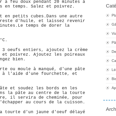
r à feu doux pendant 20 minutes à
Caté
s en temps. Salez et poivrez.
Pl
t en petits cubes.Dans une autre
reste d'huile, et laissez revenir
Gâ
inutes.Le temps de dorer la
Vi
°C.
Pâ
 3 oeufs entiers, ajoutez la crème
De
 et poivrez. Ajoutez les poireaux
ngez bien.
Ca
rte ou moule à manqué, d'une pâte
Lé
 à l'aide d'une fourchette, et
Bi
Apé
âte et soudez les bords en les
ns la pâte au centre de la tourte
re, il servira de cheminée, pour
'échapper au cours de la cuisson.
Arch
a tourte d'un jaune d'oeuf délayé