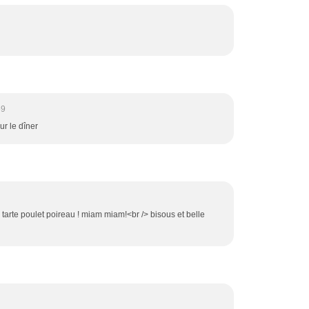
59
ur le dîner
une tarte poulet poireau ! miam miam!<br /> bisous et belle