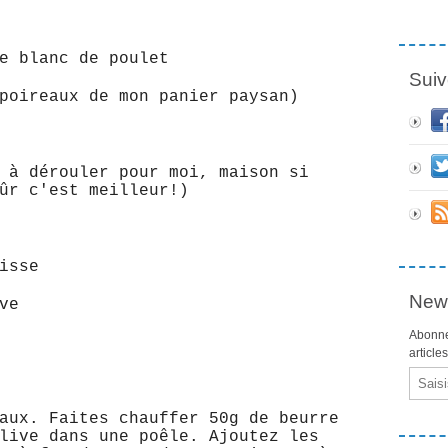
de blanc de poulet
Suiv
poireaux de mon panier paysan)
 à dérouler pour moi, maison si
ûr c'est meilleur!)
isse
News
ve
Abonne
article
Email
aux. Faites chauffer 50g de beurre
live dans une poêle. Ajoutez les