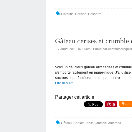
Clafoutis
,
Cerises
,
Desserts
Gâteau cerises et crumble 
17 Juillet 2019, 07:06am
|
Publié par cestnathaliequic
Voici un délicieux gâteau aux cerises et crumble 
s'emporte facilement en pique-nique. J'ai utilis
sucrées et parfumées de mon partenaire...
Lire la suite
Partager cet article
Repos
Gâteau
,
Cerises
,
Noix
,
Crumble
,
Amarena