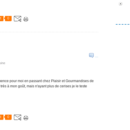
t
0
…
sine
mmence pour moi en passant chez Plaisir et Gourmandises de
 très à mon goût, mais n'ayant plus de cerises je le teste
t
0