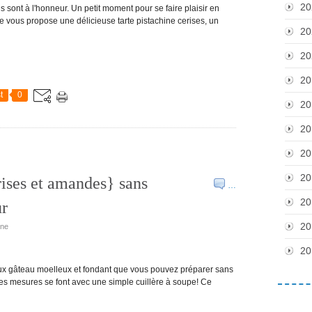
20
s sont à l'honneur. Un petit moment pour se faire plaisir en
e vous propose une délicieuse tarte pistachine cerises, un
20
20
20
t
0
20
20
20
20
rises et amandes} sans
…
20
ur
20
ine
20
ieux gâteau moelleux et fondant que vous pouvez préparer sans
 les mesures se font avec une simple cuillère à soupe! Ce