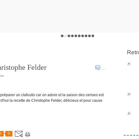
Retr
hristophe Felder
…
ine
 préparer un clafoutis car on adore et la saison des cerises est
rd'hui la recette de Christophe Felder, délicieux et pour cause
t
0