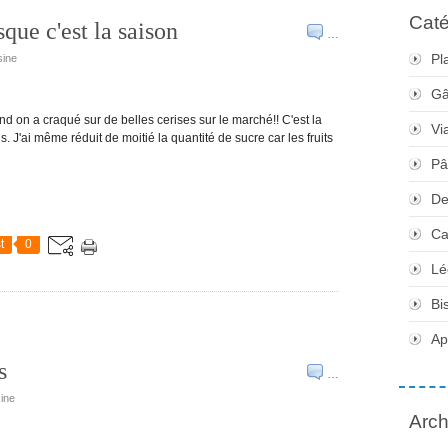
Caté
sque c'est la saison
…
Pl
sine
Gâ
nd on a craqué sur de belles cerises sur le marché!! C'est la
Vi
s. J'ai même réduit de moitié la quantité de sucre car les fruits
Pâ
De
Ca
t
0
Lé
Bi
Apé
s
…
sine
Arch