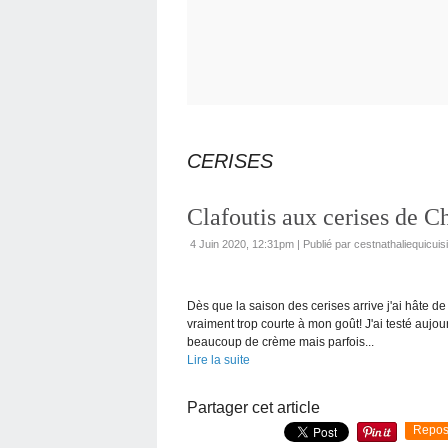
CERISES
Clafoutis aux cerises de C
4 Juin 2020, 12:31pm
|
Publié par cestnathaliequicuis
Dès que la saison des cerises arrive j'ai hâte de
vraiment trop courte à mon goût! J'ai testé aujou
beaucoup de crème mais parfois...
Lire la suite
Partager cet article
Repos