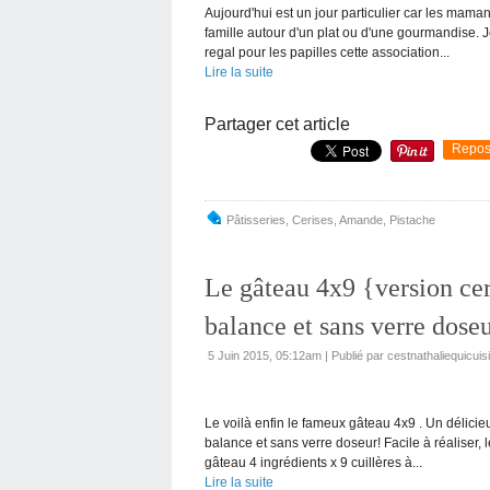
Aujourd'hui est un jour particulier car les maman
famille autour d'un plat ou d'une gourmandise. J
regal pour les papilles cette association...
Lire la suite
Partager cet article
Repos
Pâtisseries
,
Cerises
,
Amande
,
Pistache
Le gâteau 4x9 {version ce
balance et sans verre dose
5 Juin 2015, 05:12am
|
Publié par cestnathaliequicuis
Le voilà enfin le fameux gâteau 4x9 . Un délic
balance et sans verre doseur! Facile à réaliser,
gâteau 4 ingrédients x 9 cuillères à...
Lire la suite