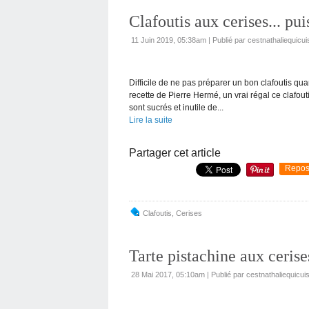
Clafoutis aux cerises... pui
11 Juin 2019, 05:38am
|
Publié par cestnathaliequicui
Difficile de ne pas préparer un bon clafoutis qua
recette de Pierre Hermé, un vrai régal ce clafouti
sont sucrés et inutile de...
Lire la suite
Partager cet article
Repos
Clafoutis
,
Cerises
Tarte pistachine aux cerise
28 Mai 2017, 05:10am
|
Publié par cestnathaliequicui