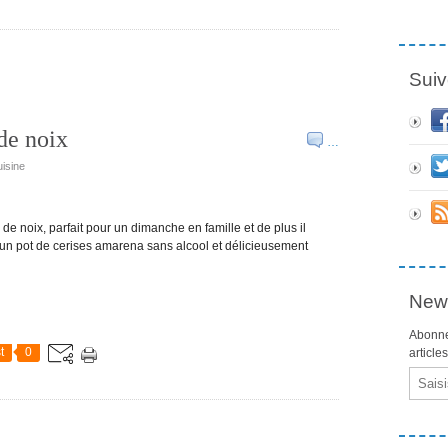
Suiv
de noix
…
uisine
de noix, parfait pour un dimanche en famille et de plus il
é un pot de cerises amarena sans alcool et délicieusement
News
Abonne
t
0
article
Email