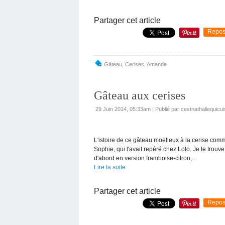
Partager cet article
Repos
Gâteau
,
Cerises
,
Amande
Gâteau aux cerises
29 Juin 2014, 05:33am
|
Publié par cestnathaliequicui
L'istoire de ce gâteau moelleux à la cerise co
Sophie, qui l'avait repéré chez Lolo. Je le trouve
d'abord en version framboise-citron,...
Lire la suite
Partager cet article
Repos