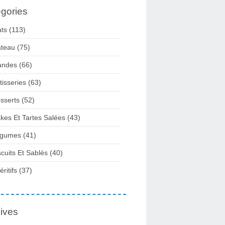
gories
ats
(113)
teau
(75)
andes
(66)
tisseries
(63)
sserts
(52)
kes Et Tartes Salées
(43)
gumes
(41)
scuits Et Sablés
(40)
ritifs
(37)
ives