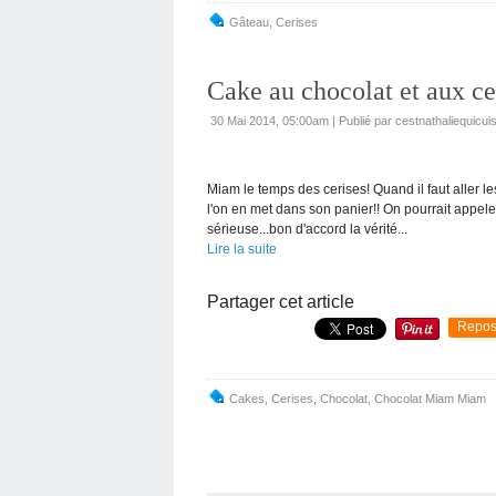
Gâteau
,
Cerises
Cake au chocolat et aux ce
30 Mai 2014, 05:00am
|
Publié par cestnathaliequicui
Miam le temps des cerises! Quand il faut aller l
l'on en met dans son panier!! On pourrait appeler
sérieuse...bon d'accord la vérité...
Lire la suite
Partager cet article
Repos
Cakes
,
Cerises
,
Chocolat
,
Chocolat Miam Miam