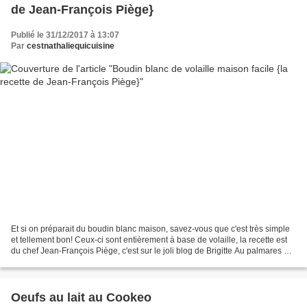
de Jean-François Piège}
Publié le 31/12/2017 à 13:07
Par
cestnathaliequicuisine
Et si on préparait du boudin blanc maison, savez-vous que c'est très simple
et tellement bon! Ceux-ci sont entièrement à base de volaille, la recette est
du chef Jean-François Piège, c'est sur le joli blog de Brigitte Au palmares de
la gourmandise que...
Oeufs au lait au Cookeo