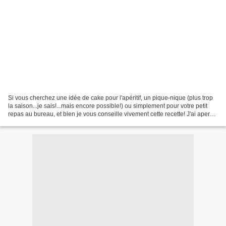
Si vous cherchez une idée de cake pour l'apéritif, un pique-nique (plus trop
la saison...je sais!...mais encore possible!) ou simplement pour votre petit
repas au bureau, et bien je vous conseille vivement cette recette! J'ai aperçu
ce cake sur le blog...