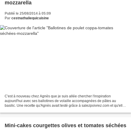
mozzarella
Publié le 25/08/2014 à 05:09
Par
cestnathaliequicuisine
C'est à nouveau chez Agnès que je suis allée chercher l'inspiration
aujourd'hui avec ses ballotines de volaille accompagnées de pâtes au
basilic. Une recette qu'Agnès avait testé grâce à salezpoivrez.com et qu'elle
a revisité. Je me suis moi-même amusée...
Mini-cakes courgettes olives et tomates séchées