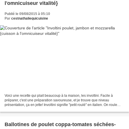
l'omnicuiseur vitalité}
Publié le 09/08/2015 à 05:10
Par
cestnathaliequicuisine
Voici une recette qui plait beaucoup à la maison, les involtini. Facile à
préparer, c'est une préparation savoureuse, et je trouve que niveau
présentation, ça en jette! Involtini signifie "petit roulé" en italien. On roule
donc ce que l'on veut, des escalopes...
Ballotines de poulet coppa-tomates séchées-