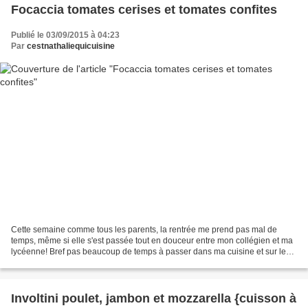
Focaccia tomates cerises et tomates confites
Publié le 03/09/2015 à 04:23
Par
cestnathaliequicuisine
Cette semaine comme tous les parents, la rentrée me prend pas mal de
temps, même si elle s'est passée tout en douceur entre mon collégien et ma
lycéenne! Bref pas beaucoup de temps à passer dans ma cuisine et sur le
blog. Mais nous sommes le 3 du mois...
Involtini poulet, jambon et mozzarella {cuisson à