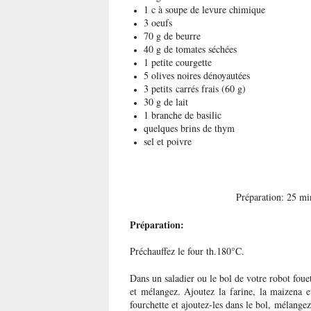
1 c à soupe de levure chimique
3 oeufs
70 g de beurre
40 g de tomates séchées
1 petite courgette
5 olives noires dénoyautées
3 petits carrés frais (60 g)
30 g de lait
1 branche de basilic
quelques brins de thym
sel et poivre
Préparation: 25 
Préparation:
Préchauffez le four th.180°C.
Dans un saladier ou le bol de votre robot fouet
et mélangez. Ajoutez la farine, la maizena et
fourchette et ajoutez-les dans le bol, mélange