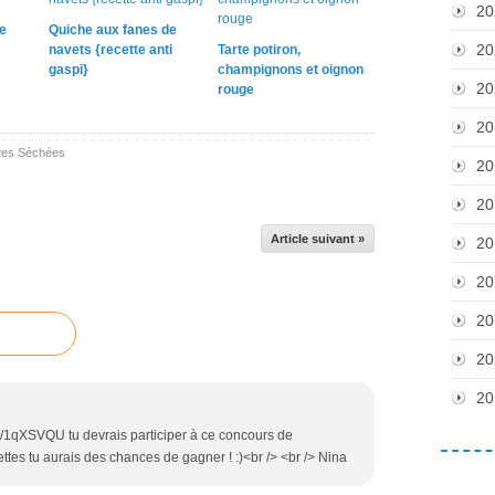
20
e
Quiche aux fanes de
20
navets {recette anti
Tarte potiron,
gaspi}
champignons et oignon
20
rouge
20
tes Séchées
20
20
Article suivant »
20
20
20
20
20
it.ly/1qXSVQU tu devrais participer à ce concours de
ttes tu aurais des chances de gagner ! :)<br /> <br /> Nina