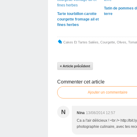
Tatin de pommes d
Tarte tourbillon carotte
terre
courgette fromage ail et
fines herbes
Cakes Et Tartes Salées
,
Courgette
,
Olives
,
Toma
« Article précédent
Commenter cet article
Ajouter un commentaire
N
Nina
13/08/2014 12:57
Ca a l'air délicieux ! <br /> http://b
photographie culinaire, avec tes rece