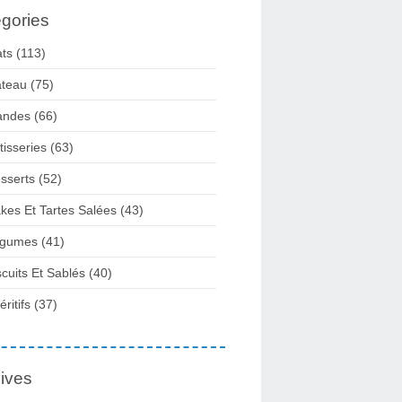
gories
ats
(113)
teau
(75)
andes
(66)
tisseries
(63)
sserts
(52)
kes Et Tartes Salées
(43)
gumes
(41)
scuits Et Sablés
(40)
ritifs
(37)
ives