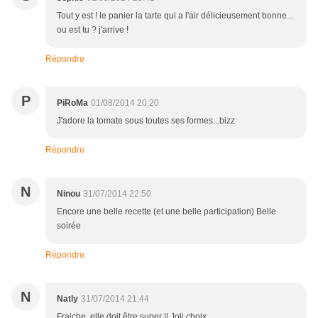
Tout y est ! le panier la tarte qui a l'air délicieusement bonne...
ou est tu ? j'arrive !
Répondre
P
PiRoMa
01/08/2014 20:20
J'adore la tomate sous toutes ses formes...bizz
Répondre
N
Ninou
31/07/2014 22:50
Encore une belle recette (et une belle participation) Belle
soirée
Répondre
N
Natly
31/07/2014 21:44
Fraiche, elle doit être super !! Joli choix