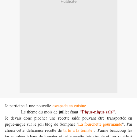
Publicité
Je participe à une nouvelle
escapade en cuisine
.
"Pique-nique salé"
Le thème du mois de
juillet
étant
.
Je devais donc piocher une recette salée pouvant être transportée en
pique-nique sur le joli blog de Somphet
"
La fourchette gourmande
"
.
J'ai
choisi cette délicieuse recette de
tarte à la tomate
. J'aime beaucoup les
tartes salées à base de tomates et cette recette très simple et très rapide à