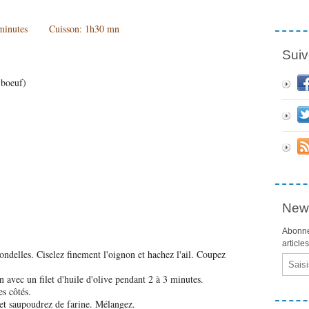
0 minutes Cuisson: 1h30 mn
Suiv
 boeuf)
News
Abonne
article
ondelles. Ciselez finement l'oignon et hachez l'ail. Coupez
Email
on avec un filet d'huile d'olive pendant 2 à 3 minutes.
les côtés.
et saupoudrez de farine. Mélangez.