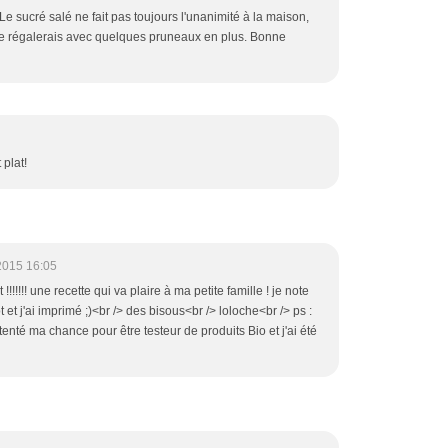
Le sucré salé ne fait pas toujours l'unanimité à la maison,
e régalerais avec quelques pruneaux en plus. Bonne
 plat!
2015 16:05
! une recette qui va plaire à ma petite famille ! je note
t et j'ai imprimé ;)<br /> des bisous<br /> loloche<br /> ps :
 tenté ma chance pour être testeur de produits Bio et j'ai été