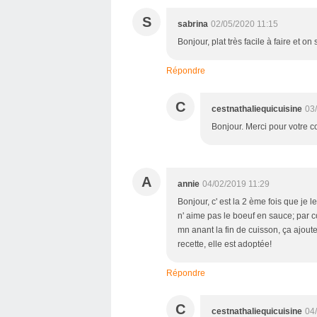
S
sabrina
02/05/2020 11:15
Bonjour, plat très facile à faire et on 
Répondre
C
cestnathaliequicuisine
03
Bonjour. Merci pour votre c
A
annie
04/02/2019 11:29
Bonjour, c' est la 2 ème fois que je 
n' aime pas le boeuf en sauce; par con
mn anant la fin de cuisson, ça ajoute
recette, elle est adoptée!
Répondre
C
cestnathaliequicuisine
04