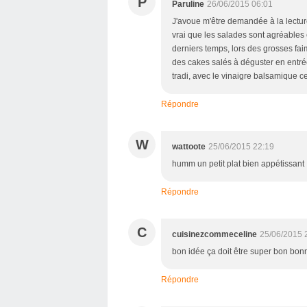
P
Paruline
26/06/2015 06:01
J'avoue m'être demandée à la lecture 
vrai que les salades sont agréables 
derniers temps, lors des grosses faim
des cakes salés à déguster en entrée.
tradi, avec le vinaigre balsamique ce
Répondre
W
wattoote
25/06/2015 22:19
humm un petit plat bien appétissant
Répondre
C
cuisinezcommeceline
25/06/2015 
bon idée ça doit être super bon bon
Répondre