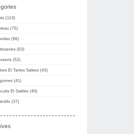
gories
ats
(113)
teau
(75)
andes
(66)
tisseries
(63)
sserts
(52)
kes Et Tartes Salées
(43)
gumes
(41)
scuits Et Sablés
(40)
ritifs
(37)
ives