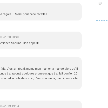
se régale ... Merci pour cette recette !
/05/2020 20:40
onfiance Sabrina. Bon appétit!
le fais, c' est un régal, meme mon mari en a mangé alors qu' il
tre j' ai rajouté quelques pruneaux que j' ai fait gonflé , 10
 une petite note de sucré , c' est une tuerie, merci pour cette
/02/2019 19:04