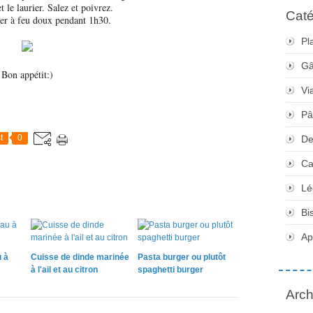
t le laurier. Salez et poivrez.
Caté
ter à feu doux pendant 1h30.
Pl
Gâ
​Bon appétit:)
Vi
Pâ
t
0
De
Ca
Lé
Bi
Apé
 à
Cuisse de dinde marinée
Pasta burger ou plutôt
à l'ail et au citron
spaghetti burger
Arch