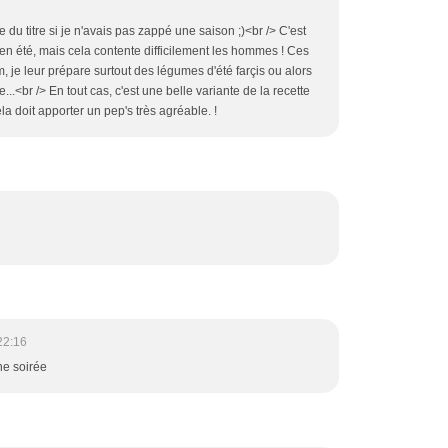
du titre si je n'avais pas zappé une saison ;)<br /> C'est
en été, mais cela contente difficilement les hommes ! Ces
, je leur prépare surtout des légumes d'été farçis ou alors
..<br /> En tout cas, c'est une belle variante de la recette
la doit apporter un pep's très agréable. !
22:16
ne soirée