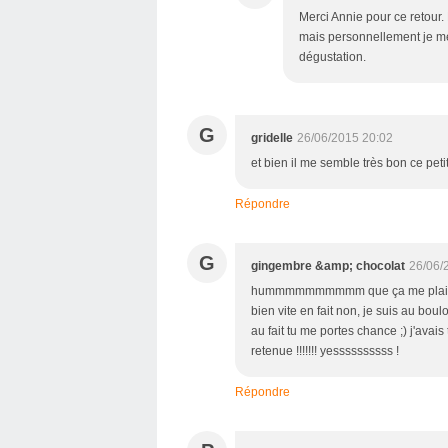
Merci Annie pour ce retour. 
mais personnellement je m
dégustation.
G
gridelle
26/06/2015 20:02
et bien il me semble très bon ce petit
Répondre
G
gingembre &amp; chocolat
26/06/
hummmmmmmmmm que ça me plait !!!!!!
bien vite en fait non, je suis au boulo
au fait tu me portes chance ;) j'avais
retenue !!!!!!! yessssssssss !
Répondre