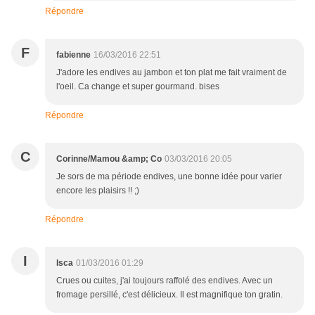
Répondre
F
fabienne
16/03/2016 22:51
J'adore les endives au jambon et ton plat me fait vraiment de
l'oeil. Ca change et super gourmand. bises
Répondre
C
Corinne/Mamou &amp; Co
03/03/2016 20:05
Je sors de ma période endives, une bonne idée pour varier
encore les plaisirs !! ;)
Répondre
I
Isca
01/03/2016 01:29
Crues ou cuites, j'ai toujours raffolé des endives. Avec un
fromage persillé, c'est délicieux. Il est magnifique ton gratin.