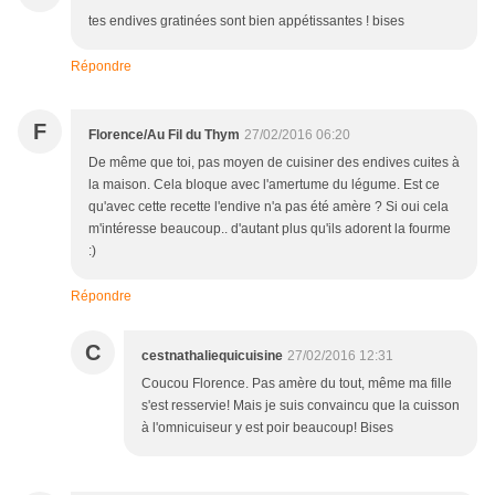
tes endives gratinées sont bien appétissantes ! bises
Répondre
F
Florence/Au Fil du Thym
27/02/2016 06:20
De même que toi, pas moyen de cuisiner des endives cuites à
la maison. Cela bloque avec l'amertume du légume. Est ce
qu'avec cette recette l'endive n'a pas été amère ? Si oui cela
m'intéresse beaucoup.. d'autant plus qu'ils adorent la fourme
:)
Répondre
C
cestnathaliequicuisine
27/02/2016 12:31
Coucou Florence. Pas amère du tout, même ma fille
s'est resservie! Mais je suis convaincu que la cuisson
à l'omnicuiseur y est poir beaucoup! Bises