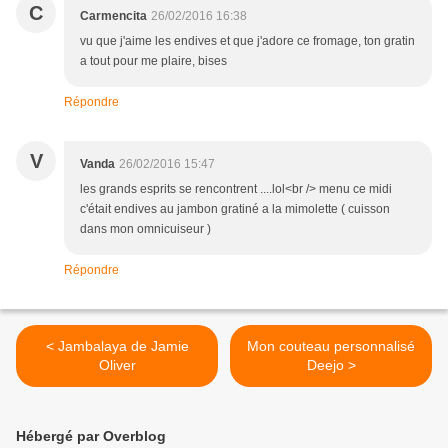
C
Carmencita
26/02/2016 16:38
vu que j'aime les endives et que j'adore ce fromage, ton gratin
a tout pour me plaire, bises
Répondre
V
Vanda
26/02/2016 15:47
les grands esprits se rencontrent ....lol<br /> menu ce midi
c'était endives au jambon gratiné a la mimolette ( cuisson
dans mon omnicuiseur )
Répondre
< Jambalaya de Jamie
Mon couteau personnalisé
Oliver
Deejo >
Hébergé par Overblog