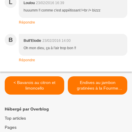
L
Loulou
23/02/2016 16:39
huuumm !! comme c'est appétissant !<br /> bizzz
Répondre
B
Bull'Elodie
23/02/2016 14:00
Oh mon dieu, ça à l'air trop bon !!
Répondre
< Bavarois au citron et
Endives au jambon
limoncello
gratinées à la Fourme
d'Ambert {cuisson basse
température} ou comment
se réconcilier avec le gratin
Hébergé par Overblog
d'endives >
Top articles
Pages