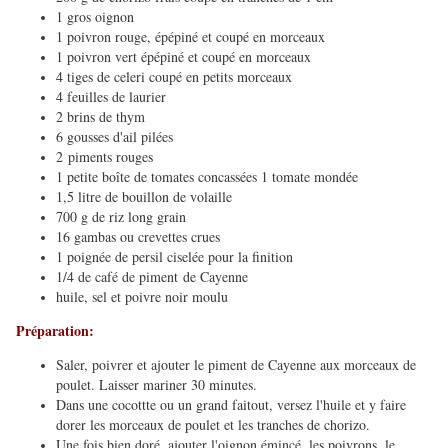
1 gros oignon
1 poivron rouge, épépiné et coupé en morceaux
1 poivron vert épépiné et coupé en morceaux
4 tiges de celeri coupé en petits morceaux
4 feuilles de laurier
2 brins de thym
6 gousses d'ail pilées
2 piments rouges
1 petite boîte de tomates concassées 1 tomate mondée
1,5 litre de bouillon de volaille
700 g de riz long grain
16 gambas ou crevettes crues
1 poignée de persil ciselée pour la finition
1/4 de café de piment de Cayenne
huile, sel et poivre noir moulu
Préparation:
Saler, poivrer et ajouter le piment de Cayenne aux morceaux de
poulet. Laisser mariner 30 minutes.
Dans une cocottte ou un grand faitout, versez l'huile et y faire
dorer les morceaux de poulet et les tranches de chorizo.
Une fois bien doré, ajouter l'oignon émincé, les poivrons, le