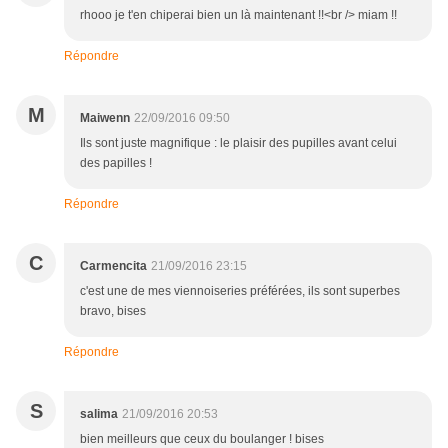
rhooo je t'en chiperai bien un là maintenant !!<br /> miam !!
Répondre
M
Maiwenn
22/09/2016 09:50
Ils sont juste magnifique : le plaisir des pupilles avant celui
des papilles !
Répondre
C
Carmencita
21/09/2016 23:15
c'est une de mes viennoiseries préférées, ils sont superbes
bravo, bises
Répondre
S
salima
21/09/2016 20:53
bien meilleurs que ceux du boulanger ! bises