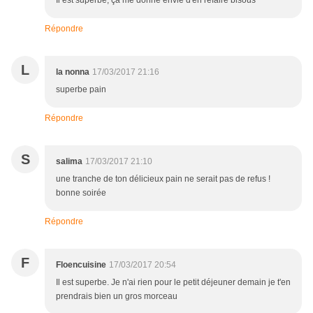
Il est superbe, ça me donne envie d'en refaire bisous
Répondre
L
la nonna
17/03/2017 21:16
superbe pain
Répondre
S
salima
17/03/2017 21:10
une tranche de ton délicieux pain ne serait pas de refus !
bonne soirée
Répondre
F
Floencuisine
17/03/2017 20:54
Il est superbe. Je n'ai rien pour le petit déjeuner demain je t'en
prendrais bien un gros morceau