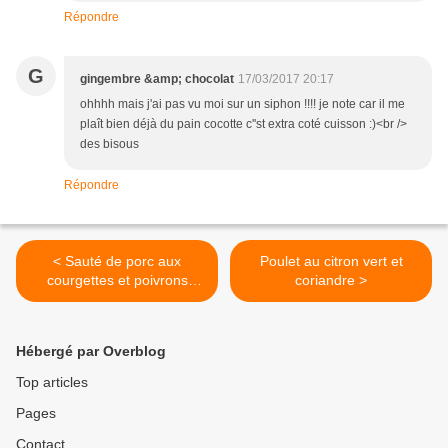
Répondre
G
gingembre &amp; chocolat
17/03/2017 20:17
ohhhh mais j'ai pas vu moi sur un siphon !!!! je note car il me
plaît bien déjà du pain cocotte c''st extra coté cuisson :)<br />
des bisous
Répondre
< Sauté de porc aux
Poulet au citron vert et
courgettes et poivrons
coriandre >
{Cuisson à l'Omnicuiseur
Vitalité 6000}
Hébergé par Overblog
Top articles
Pages
Contact