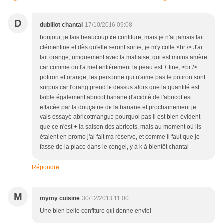
D
dubillot chantal
17/10/2016 09:08
bonjour, je fais beaucoup de confiture, mais je n'ai jamais fait
clémentine et dès qu'elle seront sortie, je m'y colle <br /> J'ai
fait orange, uniquement avec la maltaise, qui est moins amère
car comme on l'a met entièrement la peau est + fine, <br />
potiron et orange, les personne qui n'aime pas le potiron sont
surpris car l'orang prend le dessus alors que la quantité est
faible également abricot banane (l'acidité de l'abricot est
effacée par la douçatrie de la banane et prochainement je
vais essayé abricotmangue pourquoi pas il est bien évident
que ce n'est + la saison des abricots, mais au moment où ils
étaient en promo j'ai fait ma réserve, et comme il faut que je
fasse de la place dans le congel, y à k à bientôt chantal
Répondre
M
mymy cuisine
30/12/2013 11:00
Une bien belle confiture qui donne envie!